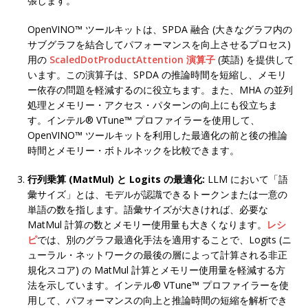
張します。
OpenVINO™ ツールキットは、SPDA 融合 (大きなグラフ内の
サブグラフを結合してパフォーマンスを向上させるプロセス)
用の
ScaledDotProductAttention 演算子
(英語) を提供して
います。この演算子は、SPDA の推論時間を短縮し、メモリ
ー依存の問題を軽減するのに役立ちます。また、MHA の並列
処理とメモリー・アクセス・パターンの向上にも役立ちま
す。インテル® VTune™ プロファイラーを使用して、
OpenVINO™ ツールキットを利用した最適化の前と後の推論
時間とメモリー・ボトルネックを比較できます。
行列乗算 (MatMul) と Logits の最適化:
LLM において「語
彙サイズ」とは、モデルが認識できるトークンまたは一意の
単語の数を指します。語彙サイズが大きければ、必要な
MatMul 計算の数とメモリー使用量も大きくなります。
レシ
ピ
では、別のグラフ最適化手法を適用することで、Logits (ニ
ューラル・ネットワークの最後の層によって計算される非正
規化スコア) の MatMul 計算とメモリー使用量を軽減する方
法を示しています。インテル® VTune™ プロファイラーを使
用して、パフォーマンスの向上と推論時間の短縮を解析でき