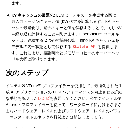
ます。
KV キャッシュの最適化:
LLMは、テキストを生成する際に、
各入力トークンのキーと値 (KV) ペアを計算します。KV キャ
ッシュ最適化は、過去のキーと値を保存することで、同じ KV
を繰り返し計算することを防ぎます。OpenVINO™ ツールキ
ットは、連続する 2 つの推論呼び出し間で KV キャッシュを
モデルの内部状態として保存する
Stateful API
を提供しま
す。これにより、推論時間とメモリーコピーのオーバーヘッ
ドを大幅に削減できます。
次のステップ
インテル® VTune™ プロファイラーを使用して、最適化された生
成 AI アプリケーションの LLM パフォーマンスを向上させる詳細
な手順を説明した
レシピ
を参照してください。今すぐインテル®
VTune™ プロファイラーを使って、ワークロードにおけるさまざ
まなハードウェア・レベルおよびソフトウェア・レベルのパフォ
ーマンス・ボトルネックを軽減または解決しましょう。