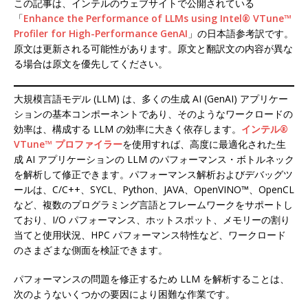
この記事は、インテルのウェブサイトで公開されている
「
Enhance the Performance of LLMs using Intel® VTune™
Profiler for High-Performance GenAI
」の日本語参考訳です。
原文は更新される可能性があります。原文と翻訳文の内容が異な
る場合は原文を優先してください。
大規模言語モデル (LLM) は、多くの生成 AI (GenAI) アプリケー
ションの基本コンポーネントであり、そのようなワークロードの
効率は、構成する LLM の効率に大きく依存します。
インテル®
VTune™ プロファイラー
を使用すれば、高度に最適化された生
成 AI アプリケーションの LLM のパフォーマンス・ボトルネック
を解析して修正できます。パフォーマンス解析およびデバッグツ
ールは、C/C++、SYCL、Python、JAVA、OpenVINO™、OpenCL
など、複数のプログラミング言語とフレームワークをサポートし
ており、I/O パフォーマンス、ホットスポット、メモリーの割り
当てと使用状況、HPC パフォーマンス特性など、ワークロード
のさまざまな側面を検証できます。
パフォーマンスの問題を修正するため LLM を解析することは、
次のようないくつかの要因により困難な作業です。