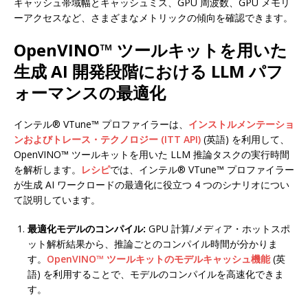
キャッシュ帯域幅とキャッシュミス、GPU 周波数、GPU メモリ
ーアクセスなど、さまざまなメトリックの傾向を確認できます。
OpenVINO™ ツールキットを用いた
生成 AI 開発段階における LLM パフ
ォーマンスの最適化
インテル® VTune™ プロファイラーは、
インストルメンテーショ
ンおよびトレース・テクノロジー (ITT API)
(英語) を利用して、
OpenVINO™ ツールキットを用いた LLM 推論タスクの実行時間
を解析します。
レシピ
では、インテル® VTune™ プロファイラー
が生成 AI ワークロードの最適化に役立つ 4 つのシナリオについ
て説明しています。
最適化モデルのコンパイル:
GPU 計算/メディア・ホットスポ
ット解析結果から、推論ごとのコンパイル時間が分かりま
す。
OpenVINO™ ツールキットのモデルキャッシュ機能
(英
語) を利用することで、モデルのコンパイルを高速化できま
す。