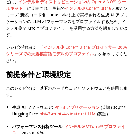
ピは、
インテル® ディストリビューションの OpenVINO™ ツー
ルキット
上に展開され、最新の
インテル® Core™ Ultra
200V シ
リーズ (開発コード名 Lunar Lake) 上で実行される生成 AI アプリ
ケーションの LLM パフォーマンスをプロファイルするため、イ
ンテル® VTune™ プロファイラーを活用する方法を紹介していま
す。
レシピの詳細は、「
インテル® Core™ Ultra プロセッサー 200V
シリーズでの大規模言語モデルのプロファイル
」を参照してくだ
さい。
前提条件と環境設定
このレシピでは、以下のハードウェアとソフトウェアを使用しま
す。
生成 AI ソフトウェア:
Phi-3 アプリケーション
(英語) および
Hugging Face
phi-3-mini-4k-instruct LLM
(英語)
パフォーマンス解析ツール:
インテル® VTune™ プロファイ
ラー
2025.0 以降