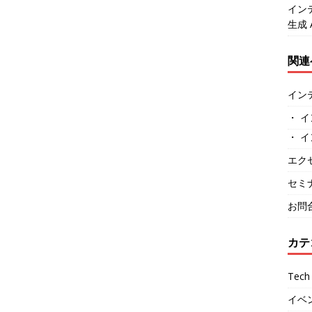
イン
生成 
関連
イン
・ イ
・ イ
エク
セミ
お問
カテ
Tech 
イベ