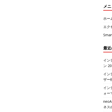
メニ
ホー
エク
Sma
最近
イン
ン 2
イン
ザー
インテ
ォー
neo
ネス