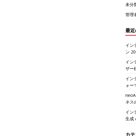
未分
管理
最近
イン
ン 2
イン
ザー
インテ
ォー
neo
ネス
イン
生成 
カテ