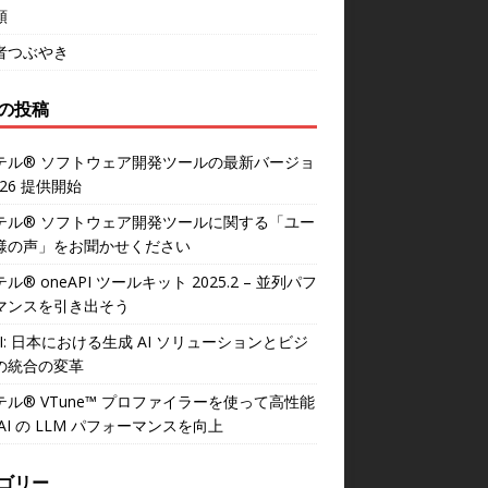
類
者つぶやき
の投稿
テル® ソフトウェア開発ツールの最新バージョ
026 提供開始
テル® ソフトウェア開発ツールに関する「ユー
様の声」をお聞かせください
ル® oneAPI ツールキット 2025.2 – 並列パフ
マンスを引き出そう
AI: 日本における生成 AI ソリューションとビジ
の統合の変革
テル® VTune™ プロファイラーを使って高性能
AI の LLM パフォーマンスを向上
ゴリー