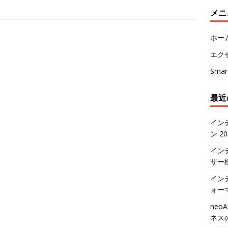
メニ
ホー
エク
Sma
最近
イン
ン 2
イン
ザー
インテ
ォー
neo
ネス