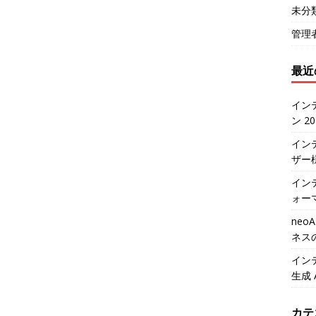
未分
管理
最近
イン
ン 2
イン
ザー
インテ
ォー
neo
ネス
イン
生成 
カテ