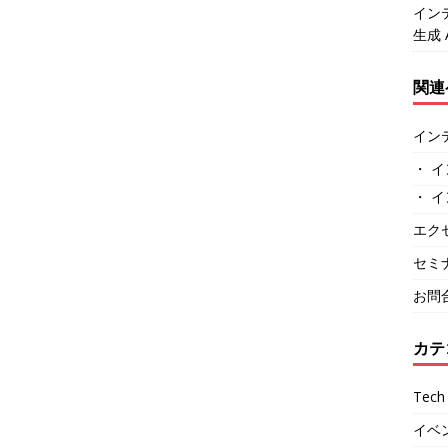
イン
生成 
関連
イン
・ イ
・ イ
エク
セミ
お問
カテ
Tech 
イベ