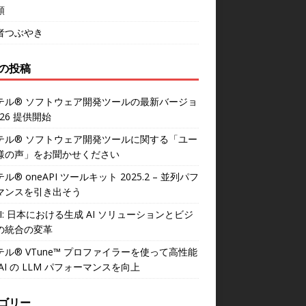
類
者つぶやき
の投稿
テル® ソフトウェア開発ツールの最新バージョ
026 提供開始
テル® ソフトウェア開発ツールに関する「ユー
様の声」をお聞かせください
ル® oneAPI ツールキット 2025.2 – 並列パフ
マンスを引き出そう
AI: 日本における生成 AI ソリューションとビジ
の統合の変革
テル® VTune™ プロファイラーを使って高性能
AI の LLM パフォーマンスを向上
ゴリー