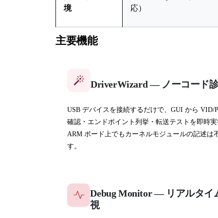
境
応）
主要機能
DriverWizard — ノーコード
USB デバイスを接続するだけで、GUI から VID/P
確認・エンドポイント列挙・転送テストを即時実
ARM ボード上でもカーネルモジュールの記述は
す。
Debug Monitor — リアルタ
視