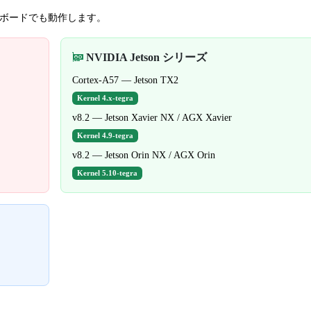
4 ボードでも動作します。
NVIDIA Jetson シリーズ
Cortex-A57 — Jetson TX2
Kernel 4.x-tegra
v8.2 — Jetson Xavier NX / AGX Xavier
Kernel 4.9-tegra
v8.2 — Jetson Orin NX / AGX Orin
Kernel 5.10-tegra