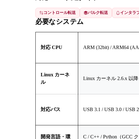
コントロール転送
バルク転送
インタラ
必要なシステム
対応 CPU
ARM (32bit) / ARM64 
Linux カーネ
Linux カーネル 2.6.x 以降
ル
対応バス
USB 3.1 / USB 3.0 / USB 2
開発言語・環
C / C++ / Pytho