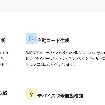
診断
自動コード生成
ID の
診断完了後、デバイス仕様を読み取り C / C++ / Pytho
行。
用のドライバースケルトンをワンクリックで出力。GC
不要で
および CMake に対応しています。
イム監
デバイス脱着自動検知