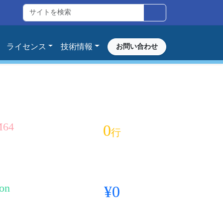
ライセンス
技術情報
お問い合わせ
64
0
行
2/A76 対応
ノーコード診断
son
¥0
vier 対応
ランタイム ロイヤリティ