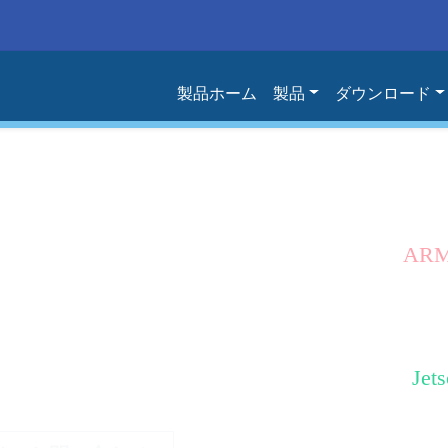
製品ホーム
製品
ダウンロード
for Linux ARM
ARM
Cortex-A7
など ARM / ARM64 プラットフォーム向け
し
で開発。
Jet
イル・CMake ビルドをサポート。
Orin / Xa