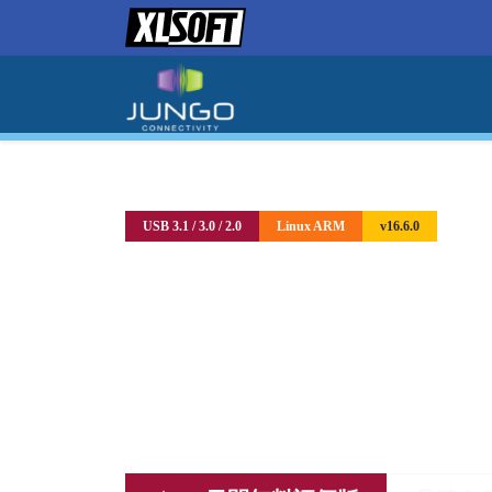
USB 3.1 / 3.0 / 2.0
Linux ARM
v16.6.0
WinDriver USB 
Raspberry Pi・NVIDIA Jetson 
の USB ドライバーを
カーネル知識な
組み込み Linux 対応。クロスコンパ