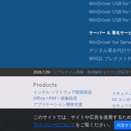
WinDriver USB fo
WinDriver USB for 
WinDriver USB for
サーバー ＆ 署名サー
WinDriver for Serv
デジタル署名代行サ
WHQL プレテスト
2026.7.29:
リアルタイム画像・動画解析タスクに対応するビ
インテル ソフトウェア開発製品
ドキュメント
Office / PDF / 画像処理
UI コン
アプリケーション開発支援
セキュリテ
AI / 機械学習 / データサイエンス
クラウド /
このサイトでは、サイトや広告を改善するために 
ライバシーについて
をご覧ください。
Copyright © 1998-2026 XLsoft Corporation. All Rights Reserved.
同意す
各製品名は、各社の商標または登録商標です。