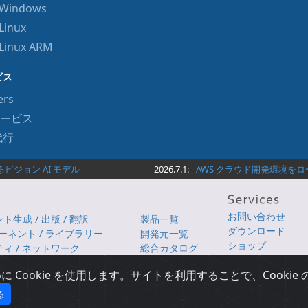
r Windows
Linux
 Linux ARM
ビス
ers
ービス
代行
ジョン AI モデル
2026.7.1:
AWS クラウド開発環境をローカ
お問い合わせ
生成 / 出版 / 翻訳
製品一覧
ダウンロード
ポーネント / ライブラリー
開発元一覧
ショップ
ィ / ネットワーク
総合カタログ
 DevOps
iSUS
Cookie を使用します。サイトを利用することで、Cooki
る