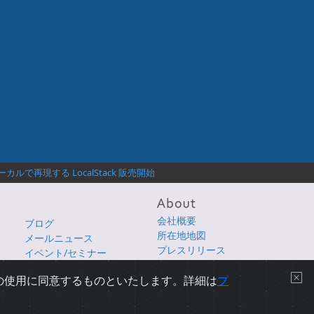
ルで再現する LocalStack 販売開始
会社概要
ブログ
所在地地図
メールニュース
プレスリリース
イベント/セミナー
採用情報
e の使用に同意するものといたします。詳細は
プ
プライバシーについて
|
使用条件
|
サイトマップ
|
English Page