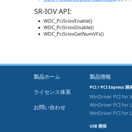
SR-IOV API:
WDC_PciSriovEnable()
WDC_PciSriovDisable()
WDC_PciSriovGetNumVFs()
製品ホーム
製品情報
PCI / PCI Express 開
ライセンス体系
WinDriver PCI for
WinDriver PCI for 
お問い合わせ
WinDriver PCI for 
USB 開発