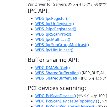
WinDriver for Servers のライセンス
IPC API:
WDS_IpcRegister()
WDS_IpcUnRegister()
WDS_IsIpcRegistered()
WDS_IpcScanProcs()
WDS_IpcMulticast()
WDS_IpcSubGroupMulticast()
WDS_IpcUidUnicast()
Buffer sharing API:
WDC_DMABufGet()
WDS_SharedBufferAlloc()
(KER_BUF_AL
WDS_SharedBufferGet()
(IPC ライセンス
PCI devices scanning:
WDC_PciScanDevices()
(デバイスが 100
WDC_PciScanDevicesByTopology()
(デバ
WDC_PciScanRegisteredDevices()
(デバ