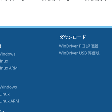
ダウンロード
WinDriver PCI 評価版
発
WinDriver USB 評価版
 Windows
Linux
Linux ARM
r Windows
Linux
 Linux ARM
ビス