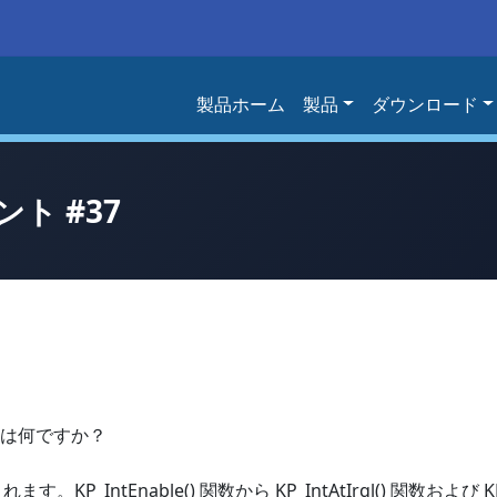
製品ホーム
製品
ダウンロード
ト #37
ext は何ですか？
ら渡されます。KP_IntEnable() 関数から KP_IntAtIrql() 関数