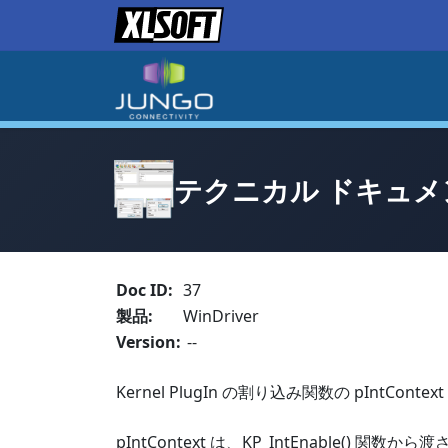
テクニカル ドキュメン
Doc ID:
37
製品:
WinDriver
Version:
--
Kernel PlugIn の割り込み関数の pIntCont
pIntContext は、KP_IntEnable() 関数か