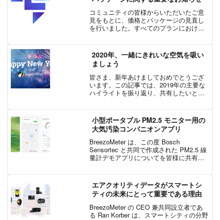
コミュニティの皆様からいただいたご意
見をもとに、価格とパッケージの見直し
を行いました。すべてのプランにおける
無制限の CI クレジット、非商用向けの無
料プラン、延長された試用期間、低価格
の月額商用プラン、およびオープン ソー
2020年、一緒にきれいな空気を吸い
ス プロジェクト...
ましょう
皆さま、新年あけましておめでとうござ
います。この記事では、2019年の主要な
ハイライトを振り返り、共有したいと思
います。2020年は BreezoMeter にとって
さらに忙しい年になりそうですので、新
着情報をお楽しみに！2019年の Br...
小型ポータブル PM2.5 モニター用の
大気汚染コンパニオンアプリ
BreezoMeter は、この度 Bosch
Sensortec と共同で作成された PM2.5 線
量計デモアプリについてを皆様に共有で
きることを嬉しく思います。Bosch
Sensortec は、スマートフォン、タブレ
ット、ウェアラブル...
エアクオリティデータがスマートシ
ティの未来にとって重要である理由
BreezoMeter の CEO 兼共同設立者であ
る Ran Korber は、スマートシティの分野