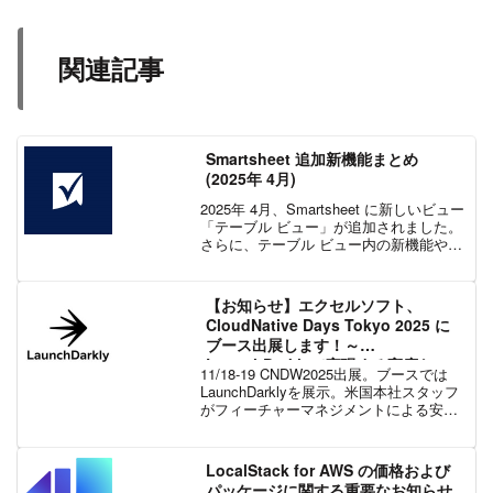
関連記事
Smartsheet 追加新機能まとめ
(2025年 4月)
2025年 4月、Smartsheet に新しいビュー
「テーブル ビュー」が追加されました。
さらに、テーブル ビュー内の新機能や未
読コメント フィルター、ボード ビューで
のチェックボックス操作など、さまざま
な機能強化も行われています。それで...
【お知らせ】エクセルソフト、
CloudNative Days Tokyo 2025 に
ブース出展します！～
LaunchDarklyで実現する高度なフ
11/18-19 CNDW2025出展。ブースでは
ィーチャーマネジメント～
LaunchDarklyを展示。米国本社スタッフ
がフィーチャーマネジメントによる安全
なカナリアリリースや本番環境テストの
デモを実施。クラウドネイティブ開発の
課題を解決します。
LocalStack for AWS の価格および
パッケージに関する重要なお知らせ