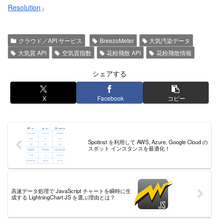
Resolution
」
クラウド／API サービス
BreezoMeter
大気汚染データ
大気質 API
空気質指数
花粉飛散 API
花粉飛散情報
シェアする
X
Facebook
コピー
Spotinst を利用して AWS, Azure, Google Cloud の
スポット インスタンスを最適化！
高速データ処理で JavaScript チャートを瞬時に生
成する LightningChart JS を選ぶ理由とは？