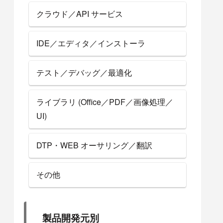
クラウド／API サービス
IDE／エディタ／インストーラ
テスト／デバッグ／最適化
ライブラリ (Office／PDF／画像処理／
UI)
DTP・WEB オーサリング／翻訳
その他
製品開発元別