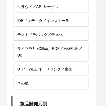
クラウド／API サービス
IDE／エディタ／インストーラ
テスト／デバッグ／最適化
ライブラリ (Office／PDF／画像処理／
UI)
DTP・WEB オーサリング／翻訳
その他
製品開発元別