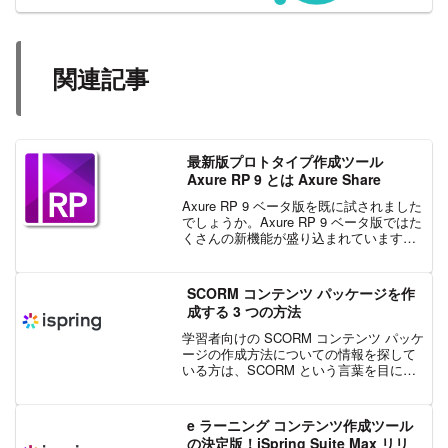
関連記事
最新版プロトタイプ作成ツール
Axure RP 9 とは Axure Share
Axure RP 9 ベータ版を既に試されました
でしょうか。Axure RP 9 ベータ版ではた
くさんの新機能が盛り込まれています。
Axure RP 9 は、Axure RP の作業工程、
機能性、インターフェースを現代化する
こと目標としてい...
SCORM コンテンツ パッケージを作
成する 3 つの方法
学習者向けの SCORM コンテンツ パッケ
ージの作成方法についての情報を探して
いる方は、SCORM という言葉を目にし
たことがあるでしょう。SCORM は、
Shareable Content Object Reference
Model ...
e ラーニング コンテンツ作成ツール
の決定版！iSpring Suite Max リリ