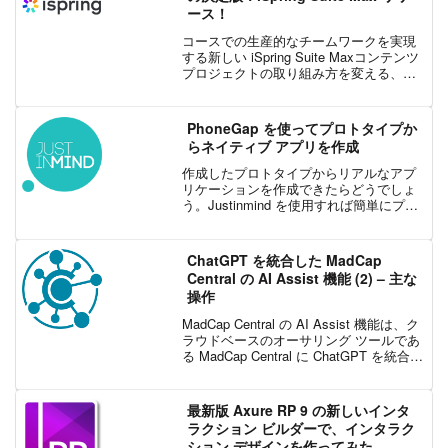
ース！
コースでの生産的なチームワークを実現
する新しい iSpring Suite Maxコンテンツ
プロジェクトの取り組み方を変える、新
しいプロ向けの e ラーニング オーサリン
グ ソリューション「iSpring Suite Max」
が先日リリー...
PhoneGap を使ってプロトタイプか
らネイティブ アプリを作成
作成したプロトタイプからリアルなアプ
リケーションを作成できたらどうでしょ
う。Justinmind を使用すれば簡単にプロ
トタイプからネイティブ アプリケーショ
ンを作成することができます。
Justinmind が提供する Adobe Phon...
ChatGPT を統合した MadCap
Central の AI Assist 機能 (2) – 主な
操作
MadCap Central の AI Assist 機能は、ク
ラウドベースのオーサリング ツールであ
る MadCap Central に ChatGPT を統合し
て、ドキュメントおよびオンライン コン
テンツ作成のさまざまなフェーズで生成
...
最新版 Axure RP 9 の新しいインタ
ラクション ビルダーで、インタラク
ション デザインを作ってみた