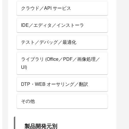
クラウド／API サービス
IDE／エディタ／インストーラ
テスト／デバッグ／最適化
ライブラリ (Office／PDF／画像処理／
UI)
DTP・WEB オーサリング／翻訳
その他
製品開発元別