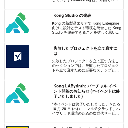
パーローカルな気象情報をリアルタイム
で提供しています。WeatherBug は、毎
月 2,000万...
Kong Studio の発表
Kong の新製品エリアで Kong Enterprise
向けに設計とテスト環境を統合した Kong
Studio を発表できることを嬉しく思いま
す。これで Kong のサービス コントロー
ル プラットフォームに、ユーザーがマイ
クロサービ...
失敗したプロジェクトを立て直すに
は
失敗したプロジェクトを立て直す方法こ
のセクションでは、失敗したプロジェク
トを立て直すために必要なステップとア
クションについて詳しく説明します。こ
のブログ記事は「プロジェクトが失敗し
てしまう原因とは」の続編です。1. 失敗
Kong LAByrinth: バーチャル イベ
したプロジェクトを認...
ント開催のお知らせ (本イベントは終
了いたしました)
*本イベントは終了いたしました。きたる
10 月 29 日 (木) に、マルチクラウド、ハ
イブリッド環境のための次世代サービス
コネクティビティ プラットフォームを提
供する Kong が、エクセルソフト株式会
社との共催でバーチャル イベント...