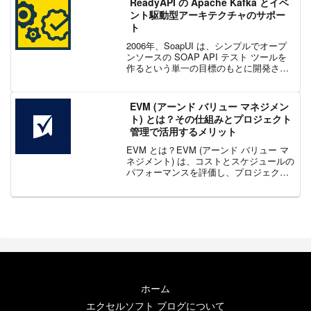
ReadyAPI の Apache Kafka とイベ
ント駆動型アーキテクチャのサポー
ト
2006年、SoapUI は、シンプルでオープ
ンソースの SOAP API テスト ツールを
作るという単一の目標のもとに開発され
ました。それ以来、開発者はコードを提
供し、貴重なフィードバックを提供し
て、SmartBear は SoapUI ...
EVM (アーンド バリュー マネジメン
ト) とは？その仕組みとプロジェクト
管理で活用するメリット
EVM とは？EVM (アーンド バリュー マ
ネジメント) は、コストとスケジュールの
パフォーマンスを評価し、プロジェクト
の進捗状況を測定するためのプロジェク
ト管理手法です。この手法は、予算に従
ってプロジェクトの各活動に値を割り当
てます。活...
ホーム
エクセルソフト ブログについて