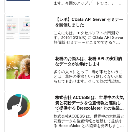
ます。今回のアップデートでは、テーブ
ル ビューから直接 Dynamic View の評価
を開始できるようになり、既存のワーク
フロー内で新機能をよりスム...
【レポ】CData API Server セミナー
を開催しました
こんにちは。エクセルソフトの田淵で
す。2019/10/31(木) に CData API Server
無償版 セミナー～どこまでできる？
CData API Server 無償版～｜
EventRegist（イベントレジスト） とい
うセミナー...
花粉のお悩みは、花粉 API の実用的
なデータがお助けします
多くの人々にとって、春が来たというこ
とは、花粉の季節という嬉しくないお知
らせでもあります。そして他の汚染物質
と同様に、花粉は健康に深刻な影響を及
ぼす可能性があります。 それは、花粉の
危険性がいつどこで起こるのかを理解す
株式会社 ACCESS は、世界中の大気
ることがすべての人の健...
質と花粉データを位置情報と連動し
て提供する BreezoMeter との協業を
発表
株式会社ACCESS は、世界中の大気質と
花粉データを位置情報と連動して提供す
る BreezoMeter との協業を発表しまし
た。協業により、ACCESS は、