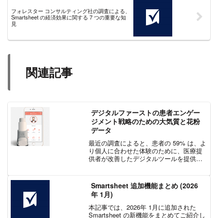
フォレスター コンサルティング社の調査による、
Smartsheet の経済効果に関する 7 つの重要な知
見
関連記事
デジタルファーストの患者エンゲー
ジメント戦略のための大気質と花粉
データ
最近の調査によると、患者の 59% は、よ
り個人に合わせた体験のために、医療提
供者が改善したデジタルツールを提供す
ることを望んでいます。また、患者が自
分自身のケアに関与することと、より低
コストでより良い医療結果を得ることと
Smartsheet 追加機能まとめ (2026
の間には関連性があ...
年 1月)
本記事では、2026年 1月に追加された
Smartsheet の新機能をまとめてご紹介し