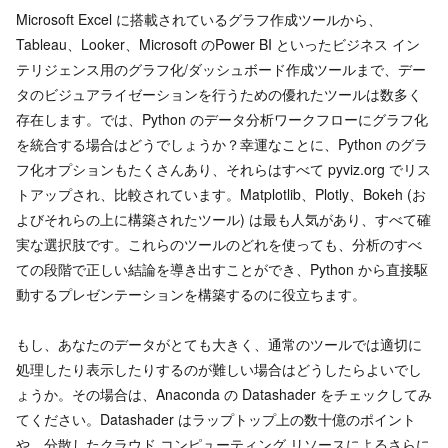
Microsoft Excel に搭載されているグラフ作成ツールから、
Tableau、Looker、Microsoft のPower BI といったビジネス イン
テリジェンス用のグラフ化/ダッシュボード作成ツールまで、デー
タのビジュアライゼーションを行うための優れたツールは数多く
存在します。では、Python のデータ分析ワークフローにグラフ化
を統合する場合はどうでしょうか？幸運なことに、Python のグラ
フ化オプションもたくさんあり、それらはすべて pyviz.org でリス
トアップされ、比較されています。Matplotlib、Plotly、Bokeh (お
よびそれらの上に構築されたツール) は最も人気があり、すべて確
実な選択肢です。これらのツールのどれを使っても、分析のすべ
ての段階で正しい結論を導き出すことができ、Python から直接駆
動するプレゼンテーションを構築するのに役立ちます。
もし、あなたのデータがとても大きく、通常のツールでは適切に
処理したり表示したりするのが難しい場合はどうしたらよいでし
ょうか。その場合は、Anaconda の Datashader をチェックしてみ
てください。Datashader はラップトップ上の数十億のポイント
や、分散したクラウド コンピューティング リソースによるさらに