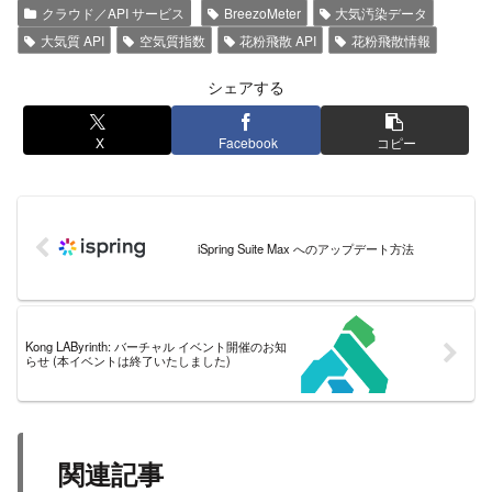
クラウド／API サービス
BreezoMeter
大気汚染データ
大気質 API
空気質指数
花粉飛散 API
花粉飛散情報
シェアする
X
Facebook
コピー
iSpring Suite Max へのアップデート方法
Kong LAByrinth: バーチャル イベント開催のお知
らせ (本イベントは終了いたしました)
関連記事