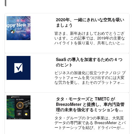
2020年、一緒にきれいな空気を吸い
ましょう
皆さま、新年あけましておめでとうござ
います。この記事では、2019年の主要な
ハイライトを振り返り、共有したいと思
います。2020年は BreezoMeter にとって
さらに忙しい年になりそうですので、新
着情報をお楽しみに！2019年の Br...
SaaS の導入を加速するための 4 つ
のヒント
ビジネスの加速化に役立つテクノロジ プ
ラットフォームを見つけ出すのには大変
な労力を要し、またそのプラットフォー
ムを組織全体で確実に導入すること自体
が大きなチャレンジです。この記事で
は、SaaS プラットフォームの導入を加
タタ・モーターズと TMETC が
速させるための 4 つのヒントを紹介して
BreezoMeter と提携し、車内汚染管
います。
理の未来を強化するミッションを実
施
タタ・グループの 3つの事業は、大気質
データの専門家である BreezoMeter とパ
ートナーシップを結び、ドライバーが訪
れる場所について情報に基づいた意思決