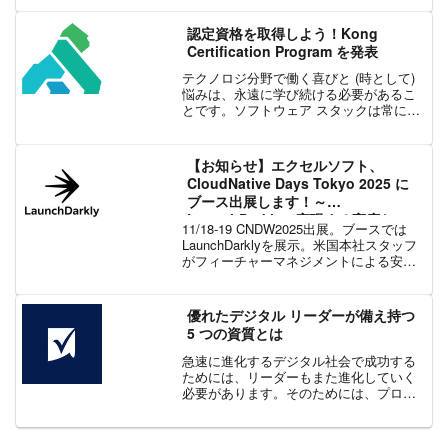
定を可能にしました。タタ・モーター
ズ、タタ・モーターズ・ヨーロピアン・
認定資格を取得しよう！Kong
テクニカル...
Certification Program を発表
テクノロジ分野で働く喜びと (時として)
悩みは、永遠に学び続ける必要があるこ
とです。ソフトウェア スタックは常に進
化しており、この業界で働く私たちの多
くは、生涯学習を受け入れるようになり
ました。Kong では、Kong の教育を通し
【お知らせ】エクセルソフト、
て学び...
CloudNative Days Tokyo 2025 に
ブース出展します！～
LaunchDarklyで実現する高度なフ
11/18-19 CNDW2025出展。ブースでは
ィーチャーマネジメント～
LaunchDarklyを展示。米国本社スタッフ
がフィーチャーマネジメントによる安全
なカナリアリリースや本番環境テストの
デモを実施。クラウドネイティブ開発の
課題を解決します。
優れたデジタル リーダーが備え持つ
5 つの資質とは
急速に進化するデジタル社会で成功する
ためには、リーダーもまた進化していく
必要があります。そのためには、プロセ
スの改善、生産性の向上、組織のビジネ
ス価値と競争上の差別化を実現できるテ
クノロジを活用する必要があります。そ