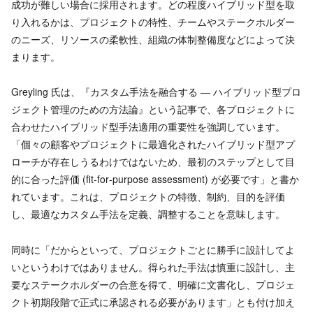
成功が難しい場合に採用されます。どの程度ハイブリッド型を取
り入れるかは、プロジェクトの特性、チームやステークホルダー
のニーズ、リソースの柔軟性、組織の体制整備度などによって決
まります。
Greyling 氏は、『カスタム手法を融合する ― ハイブリッド型プロ
ジェクト管理のための方法論』という記事で、各プロジェクトに
合わせたハイブリッド型手法適用の重要性を強調しています。
「個々の顧客やプロジェクトに最適化されたハイブリッド型アプ
ローチが存在しうるわけではないため、最初のステップとして目
的に合った評価 (fit‑for‑purpose assessment) が必要です」と書か
れています。これは、プロジェクトの特徴、制約、目的を評価
し、最適なカスタム手法を定義、調整することを意味します。
同時に「だからといって、プロジェクトごとに勝手に設計してよ
いというわけではありません。得られた手法は慎重に設計し、主
要なステークホルダーの合意を得て、明確に文書化し、プロジェ
クト初期段階で正式に承認される必要があります」とも付け加え