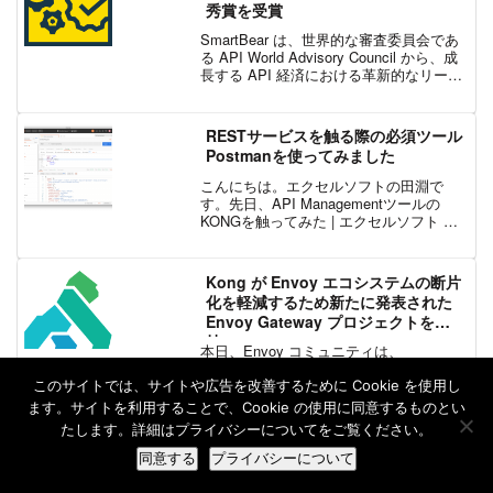
秀賞を受賞
SmartBear は、世界的な審査委員会であ
る API World Advisory Council から、成
長する API 経済における革新的なリーダ
ーであると評価されました。Somerville
— September 16, 202...
RESTサービスを触る際の必須ツール
Postmanを使ってみました
こんにちは。エクセルソフトの田淵で
す。先日、API Managementツールの
KONGを触ってみた | エクセルソフト ブ
ログというエントリーを書きましたが、
curl や Httpie を使用することで API を叩
いていました。REST...
Kong が Envoy エコシステムの断片
化を軽減するため新たに発表された
Envoy Gateway プロジェクトを支
持
本日、Envoy コミュニティは、
Kubernetes の次世代 Ingress 仕様である
新しい Kubernetes Gateway API で
このサイトでは、サイトや広告を改善するために Cookie を使用し
Kubernetes デプロイのサポートを向上す
ます。サイトを利用することで、Cookie の使用に同意するものとい
る新しいプロジェクト、Envoy Gate...
たします。詳細はプライバシーについてをご覧ください。
同意する
プライバシーについて
ホーム
検索
トップ
サイドバー