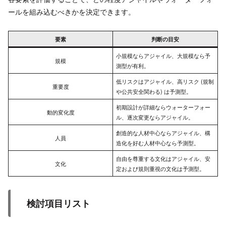
ールを組み込むべきかを決定できます。
要素
判断の目安
小規模ならアジャイル、大規模なら予
規模
測型が有利。
低リスクはアジャイル、高リスク (規制
重要度
や公共安全関わる) は予測型。
初期設計が詳細ならウォーターフォー
動的変化度
ル、逐次変更ならアジャイル。
創造的な人材中心ならアジャイル、構
人員
造化を好む人材中心なら予測型。
自由を尊重する文化はアジャイル、安
文化
定および規則重視の文化は予測型。
検討項目リスト