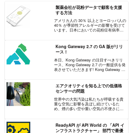
製薬会社が花粉データで顧客を支援
する方法
アメリカ人の 30％ 以上とヨーロッパ人の
40％ が季節性アレルギーの影響を受けて
います。日本においての花粉症有病率は
30% に及びます。このようなアレルギー
患者の 4 分の 3 がアレルギー治療薬を購
入し、2025年までに年間 400...
Kong Gateway 2.7 の GA 版がリリ
ース！
本日、Kong Gateway の注目すべきリリ
ース、Kong Gateway 2.7 の一般提供を発
表させていただきます! Kong Gateway お
よび Kong Gateway OSS 2.7 は、ご希望
の配布チャネルで入手可能です...
エアクオリティを知る上での低価格
センサーの問題
世界中の大気汚染は私たちが呼吸する貴
重な空気に影響を及ぼし続けているた
め、煙の多い空や重い空気の不便さに単
に直面しているだけではありません。こ
れは深刻な健康上のリスクであり、特に
COPD や喘息などの心臓や肺の病気に苦
ReadyAPI が API World の 「API イ
しんでいる人にとって...
ンフラストラクチャー」 部門で最優