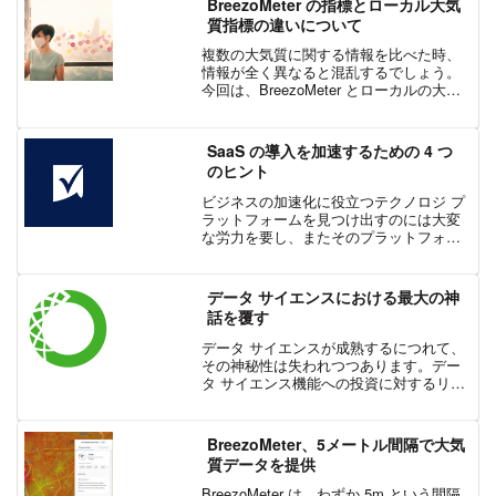
BreezoMeter の指標とローカル大気
質指標の違いについて
複数の大気質に関する情報を比べた時、
情報が全く異なると混乱するでしょう。
今回は、BreezoMeter とローカルの大気
質プロバイダーが、同じ地域について同
時に異なるレポートを表示することがあ
る理由を考えてみましょう。異なる大気
SaaS の導入を加速するための 4 つ
質指標を見て...
のヒント
ビジネスの加速化に役立つテクノロジ プ
ラットフォームを見つけ出すのには大変
な労力を要し、またそのプラットフォー
ムを組織全体で確実に導入すること自体
が大きなチャレンジです。この記事で
は、SaaS プラットフォームの導入を加
データ サイエンスにおける最大の神
速させるための 4 つのヒントを紹介して
話を覆す
います。
データ サイエンスが成熟するにつれて、
その神秘性は失われつつあります。デー
タ サイエンス機能への投資に対するリタ
ーンについて確かめる組織が増え、ビジ
ネス リーダーはこの分野をより現実的に
見るようになってきています。しかし、
BreezoMeter、5メートル間隔で大気
データ サイエンス...
質データを提供
BreezoMeter は、わずか 5m という間隔