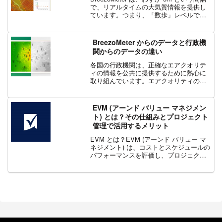
で、リアルタイムの大気質情報を提供し
ています。つまり、「数歩」レベルで大
気質データを提供していることになりま
す。このアップグレードが重要である理
由WHO が世界の 4300 以上の都市を対...
BreezoMeter からのデータと行政機
関からのデータの違い
各国の行政機関は、正確なエアクオリテ
ィの情報を公共に提供するために熱心に
取り組んでいます。エアクオリティの情
報提供は、複雑で費用のかかる監視ステ
ーションの設置と維持から始まります。
行政機関では、収集したデータを一般の
EVM (アーンド バリュー マネジメン
人々や企業に向けてオンラ...
ト) とは？その仕組みとプロジェクト
管理で活用するメリット
EVM とは？EVM (アーンド バリュー マ
ネジメント) は、コストとスケジュールの
パフォーマンスを評価し、プロジェクト
の進捗状況を測定するためのプロジェク
ト管理手法です。この手法は、予算に従
ってプロジェクトの各活動に値を割り当
てます。活...