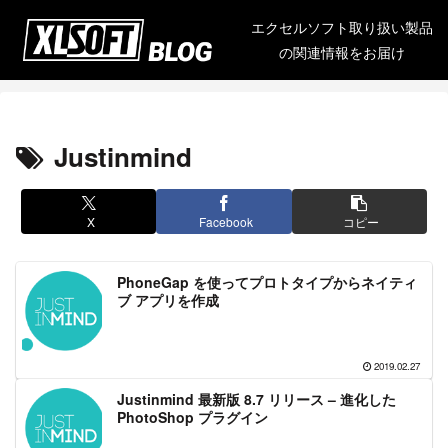
エクセルソフト取り扱い製品
の関連情報をお届け
Justinmind
X
Facebook
コピー
PhoneGap を使ってプロトタイプからネイティ
ブ アプリを作成
2019.02.27
Justinmind 最新版 8.7 リリース – 進化した
PhotoShop プラグイン