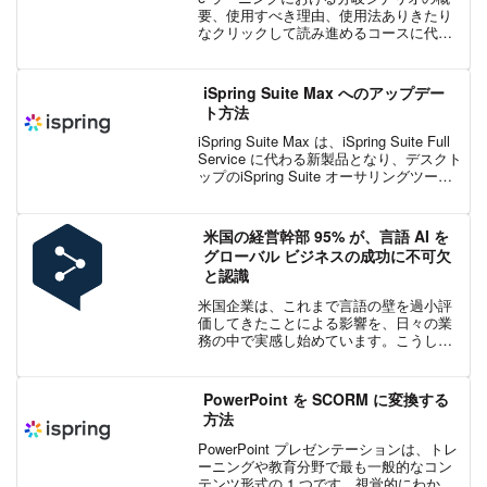
要、使用すべき理由、使用法ありきたり
なクリックして読み進めるコースに代わ
る、優れたトレーニング方法をお探しの
場合、分岐シナリオがお勧めです。受講
者が意思決定を行い、選択に応じて結果
iSpring Suite Max へのアップデー
を表示できます。分岐シ...
ト方法
iSpring Suite Max は、iSpring Suite Full
Service に代わる新製品となり、デスクト
ップのiSpring Suite オーサリングツー
ル、Content Library (画像集) 、iSpring ...
米国の経営幹部 95% が、言語 AI を
グローバル ビジネスの成功に不可欠
と認識
米国企業は、これまで言語の壁を過小評
価してきたことによる影響を、日々の業
務の中で実感し始めています。こうした
課題を背景に、リスクを抑える手段とし
て言語 AI の導入を検討する動きが加速し
ています。こうした傾向は、DeepL が実
PowerPoint を SCORM に変換する
施した最新の...
方法
PowerPoint プレゼンテーションは、トレ
ーニングや教育分野で最も一般的なコン
テンツ形式の 1 つです。視覚的にわかり