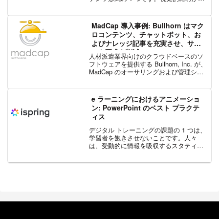
やすく、魅力的で、何より作成が容易で
す。しかし、オンラインで学習者を指導
する際には、PowerPoint ファイルは...
MadCap 導入事例: Bullhorn はマク
ロコンテンツ、チャットボット、お
よびナレッジ記事を充実させ、サポ
ート要求を削減
人材派遣業界向けのクラウドベースのソ
フトウェアを提供する Bullhorn, Inc. が、
MadCap のオーサリングおよび管理シス
テムを利用して Salesforce® と複数のド
キュメント サイト経由で顧客にナレッジ
記事を提供すること...
e ラーニングにおけるアニメーショ
ン: PowerPoint のベスト プラクテ
ィス
デジタル トレーニングの課題の 1 つは、
学習者を飽きさせないことです。人々
は、受動的に情報を吸収するスタティッ
ク スライドではなく、インタラクティブ
でリッチなダイナミック コンテンツを好
みます。このような学習者の関心を高め
るには、e ラー...