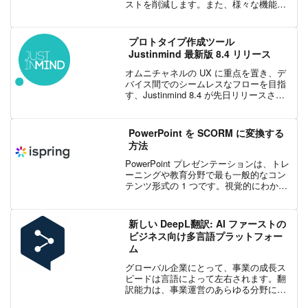
ストを削減します。また、様々な機能を
提供し、より完成品に近いプロトタイプ
を作成することができます。その 1 つに
リピーター機能があります。リピーター
プロトタイプ作成ツール
機能を使用...
Justinmind 最新版 8.4 リリース
オムニチャネルの UX に重点を置き、デ
バイス間でのシームレスなフローを目指
す、Justinmind 8.4 が先日リリースされ
ました。Justinmind v8.4 では、マルチデ
バイス対応のプロトタイピングおよび改
善されたユーザーシナリ...
PowerPoint を SCORM に変換する
方法
PowerPoint プレゼンテーションは、トレ
ーニングや教育分野で最も一般的なコン
テンツ形式の 1 つです。視覚的にわかり
やすく、魅力的で、何より作成が容易で
す。しかし、オンラインで学習者を指導
する際には、PowerPoint ファイルは...
新しい DeepL翻訳: AI ファーストの
ビジネス向け多言語プラットフォー
ム
グローバル企業にとって、事業の成長ス
ピードは言語によって左右されます。翻
訳能力は、事業運営のあらゆる分野に影
響を及ぼすため、事業成長を制約する最