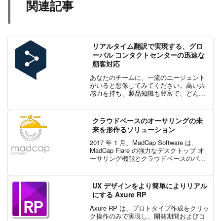
関連記事
リアルタイム翻訳で実現する、グロ
ーバル コンタクトセンターの迅速な
顧客対応
あなたのチームに、一流のエージェント
がいると想像してみてください。高い共
感力を持ち、製品知識も豊富で、どんな
状況でも落ち着いて対応できます。しか
し、そのエージェントが話せない言語で
顧客から電話がかかってきた瞬間、本来
クラウドベースのオーサリングの未
の力を発揮できなくなって...
来を形作るソリューション
2017 年 1 月、MadCap Software は、
MadCap Flare の強力なデスクトップ オ
ーサリング機能とクラウドベースのパブ
リッシングおよびコンテンツ管理ソリュ
ーションを組み合わせた MadCap Central
をリリ...
UX デザインをより簡単によりリアル
にする Axure RP
Axure RP は、プロトタイプ作成をクリッ
ク操作のみで実現し、開発期間およびコ