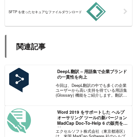
SFTP を使ったセキュアなファイルダウンロード
関連記事
DeepL翻訳 – 用語集で企業ブランド
の一貫性を向上
今回は、DeepL翻訳の中でも多くの企業
ユーザーから高い支持を得ている用語集
(Glossary) 機能をご紹介します。翻訳の
一貫性がもたらす価値や、課題を踏まえ
ながら、その活用方法を解説していきま
す。ブランド表現の統一に悩んでいる
Word 2019 をサポートした ヘルプ
方、翻訳...
オーサリング ツールの新バージョン
MadCap Doc-To-Help 6 の販売を開
始
エクセルソフト株式会社（東京都港区）
は、米国 MadCap Software 社のヘルプ