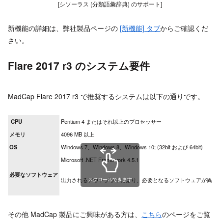
[シソーラス (分類語彙辞典) のサポート]
新機能の詳細は、弊社製品ページの
[新機能] タブ
からご確認くだ
さい。
Flare 2017 r3
のシステム要件
MadCap Flare 2017 r3 で推奨するシステムは以下の通りです。
CPU
Pentium 4 またはそれ以上のプロセッサー
メモリ
4096 MB 以上
OS
Windows 7、Windows 8、Windows 10; (32bit および 64bit)
Microsoft .NET Framework 4.5.1
必要なソフトウェア
出力されるアウトプットにより、必要となるソフトウェアが異なり
スクロールできます
その他 MadCap 製品にご興味がある方は、
こちら
のページをご覧