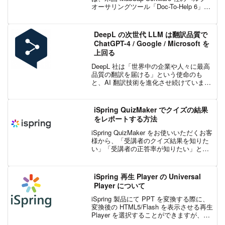
オーサリングツール「Doc-To-Help 6」を
2019 年 8 月 21 日から日本国内で販売を
開始しました。MadCap Doc-To-Hel...
DeepL の次世代 LLM は翻訳品質で
ChatGPT-4 / Google / Microsoft を
上回る
DeepL 社は「世界中の企業や人々に最高
品質の翻訳を届ける」という使命のも
と、AI 翻訳技術を進化させ続けていま
す。昨年、DeepL翻訳に導入された 次世
代言語モデル (LLM) により、翻訳の自然
さ、流暢さ、精度が大幅に向上しまし
iSpring QuizMaker でクイズの結果
た。こ...
をレポートする方法
iSpring QuizMaker をお使いいただくお客
様から、「受講者のクイズ結果を知りた
い」「受講者の正答率が知りたい」とい
ったご質問をよくいただきます。そこで
今回は、iSpring を使って設定できるレポ
ート機能についてご説明したいと...
iSpring 再生 Player の Universal
Player について
iSpring 製品にて PPT を変換する際に、
変換後の HTML5/Flash を表示させる再生
Player を選択することができますが、今
回はその再生 Player の一つ、Universal