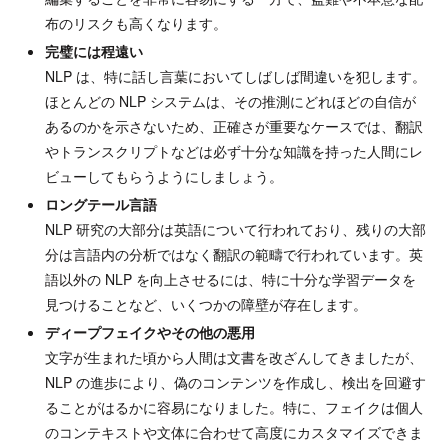
布のリスクも高くなります。
完璧には程遠い
NLP は、特に話し言葉においてしばしば間違いを犯します。
ほとんどの NLP システムは、その推測にどれほどの自信が
あるのかを示さないため、正確さが重要なケースでは、翻訳
やトランスクリプトなどは必ず十分な知識を持った人間にレ
ビューしてもらうようにしましょう。
ロングテール言語
NLP 研究の大部分は英語について行われており、残りの大部
分は言語内の分析ではなく翻訳の範疇で行われています。英
語以外の NLP を向上させるには、特に十分な学習データを
見つけることなど、いくつかの障壁が存在します。
ディープフェイクやその他の悪用
文字が生まれた頃から人間は文書を改ざんしてきましたが、
NLP の進歩により、偽のコンテンツを作成し、検出を回避す
ることがはるかに容易になりました。特に、フェイクは個人
のコンテキストや文体に合わせて高度にカスタマイズできま