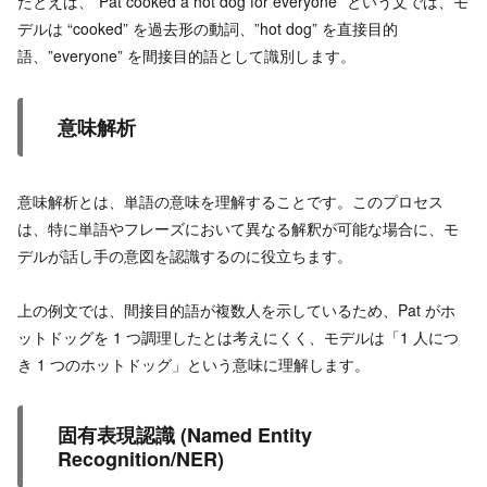
たとえば、”Pat cooked a hot dog for everyone” という文では、モ
デルは “cooked” を過去形の動詞、”hot dog” を直接目的
語、”everyone” を間接目的語として識別します。
意味解析
意味解析とは、単語の意味を理解することです。このプロセス
は、特に単語やフレーズにおいて異なる解釈が可能な場合に、モ
デルが話し手の意図を認識するのに役立ちます。
上の例文では、間接目的語が複数人を示しているため、Pat がホ
ットドッグを 1 つ調理したとは考えにくく、モデルは「1 人につ
き 1 つのホットドッグ」という意味に理解します。
固有表現認識 (Named Entity
Recognition/NER)