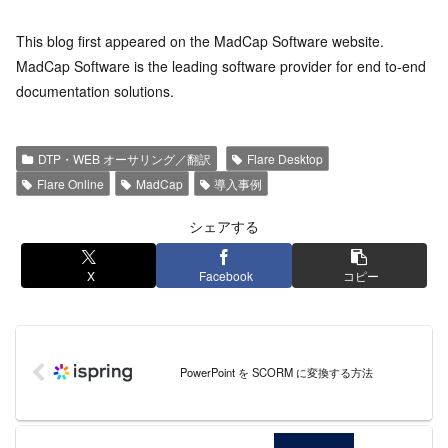
This blog first appeared on the MadCap Software website.
MadCap Software is the leading software provider for end to-end
documentation solutions.
DTP・WEB オーサリング／翻訳
Flare Desktop
Flare Online
MadCap
導入事例
シェアする
X
Facebook
コピー
PowerPoint を SCORM に変換する方法