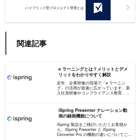
ハイブリッド型プロジェクト管理とは
関連記事
e ラーニングとは？メリットとデメ
リットをわかりやすく解説
近年、企業研修の現場で「e ラーニン
グ」の活用が急速に広がっています。新
入社員研修やコンプライアンス教育、さ
らにはマネジメント層向けのスキルアッ
プ研修まで、幅広い分野でオンライン学
習が導入されるようになりました。イン
iSpring Presenter ナレーション動
ターネットを通じて学習で...
画の録画機能について
iSpring 製品をご検討いただくお客様か
ら、iSpring Presenter と iSpring
Converter Pro の機能の違いについてご質
問をいただきますので、その違いであ