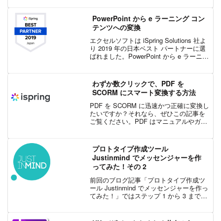
る、iSpring Presenterに付属するナ...
PowerPoint から e ラーニング コン
テンツへの変換
エクセルソフトは iSpring Solutions 社よ
り 2019 年の日本ベスト パートナーに選
ばれました。PowerPoint から e ラーニン
グ コンテンツへの変換PowerPoint を使用
することで、非常に簡単に e ラーニ...
わずか数クリックで、PDF を
SCORM にスマート変換する方法
PDF を SCORM に迅速かつ正確に変換し
たいですか？それなら、ぜひこの記事を
ご覧ください。PDF はマニュアルやガイ
ドとして広く使用されていますが、現代
の e ラーニングにおいては不十分です。
単純なレイアウト、限られた互換性、学
プロトタイプ作成ツール
習者の...
Justinmind でメッセンジャーを作
ってみた！その 2
前回のブログ記事「プロトタイプ作成ツ
ール Justinmind でメッセンジャーを作っ
てみた！」ではステップ 1 から 3 までを
紹介しました。 Justinmind のダウンロー
ド テンプレートの作成 ログイン フォー
ムの作成今回のブログ...