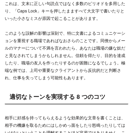
これは、文末に正しい句読点ではなく多数のピリオドを多用した
り、「Caps Lock」キーを押したまますべて大文字で書いたりと
いった小さなミスが原因で起こることがあります。
このような誤解の影響は深刻で、特に文書によるコミュニケーシ
ョンを重視する職場であればなおさらのことです。同僚からメー
ルのマナーについて不満を言われたら、あなたは職場の嫌な奴だ
と見なされてしまうかもしれません。信頼を得たり、目的を達成
したり、職場の友人を作ったりするのが困難になるでしょう。極
端な例では、上司や重要なクライアントから反抗的だと判断さ
れ、仕事を失ってしまう可能性もあります。
適切なトーンを実現する 8 つのコツ
相手に好感を持ってもらえるような効果的な文章を書くことは、
相手の機嫌を取るためにはしかめっ面をしたり怒鳴ったりしては
いけないということを理解することほど容易ではありません。こ