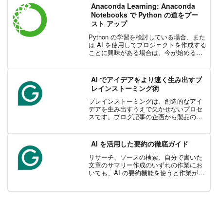
できるよう...
Anaconda Learning: Anaconda
Notebooks で Python の道をブー
スト アップ
Python の学習を検討している場合、また
は AI を使用してプロジェクトを作成する
ことに興味がある場合は、今が始めるの
に最適な時期です。Anaconda Notebooks
を使用して、最新かつ最高のコースを簡
単に検索してアクセスできるよ...
AI でアイデアをより速く生み出すブ
レインストーミング術
ブレインストーミングは、創造的なアイ
デアを生み出すうえで欠かせないプロセ
スです。ブログ記事の企画から製品の立
ち上げまで、あらゆる場面で新しい発想
が求められます。今や、AI を活用したツ
ールによってブレインストーミングは進
AI を活用した要約の徹底ガイド
化を遂げました。これ...
リサーチ、ソースの検索、自分で書いた
文章のサマリー作成のいずれの作業にお
いても、AI の要約機能を使うと作業がは
かどります。今回の記事では、AI を使っ
た要約の仕方について、それがなぜ、そ
してどのようなときに便利なのか、さら
には実際の活用方...