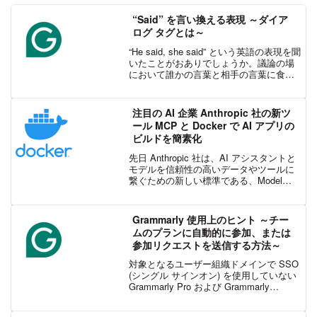
“Said” を言い換える表現 ～ダイア
ログ タグとは～
“He said, she said” という英語の表現を聞
いたことがおありでしょうか。議論の場
において誰かの言葉と相手の言葉に食い
違いが生じることを指し、日本語では
「言った言わない」や「水掛け論」とも
訳される表現です。これは避けたい状況
注目の AI 企業 Anthropic 社の新ツ
で...
ール MCP と Docker で AI アプリの
ビルドを簡素化
先日 Anthropic 社は、AI アシスタントと
モデルを信頼性の高いデータやツールに
繋ぐための新しい標準である、Model
Context Protocol(MCP) をリリースしまし
た。一方で、MCP サーバーのパッケージ
化と配布は、...
Grammarly 使用上のヒント ～チー
ムのプランに自動的に参加、または
参加リクエストを送信する方法～
対象となるユーザー組織ドメインで SSO
(シングル サインオン) を使用していない
Grammarly Pro および Grammarly
Enterprise プランのメンバーチーム メン
バーがシームレスにチーム プランに参加