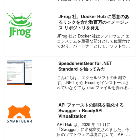
ス チームにとっても、実用的なビジネス
指標がなければ、テストの作成に費やす
時間を正当化することは困難です。しか
JFrog 社、Docker Hub に悪意のあ
し、テスト自動化...
るリンクを含む数百万のイメージレ
ス リポジトリを発見
JFrog 社と Docker 社はソフトウェア エ
コシステムを重要な部分として位置付け
ており、パートナーとして、ソフトウェ
ア エコシステムを強化するために協力し
ています。JFrog 社のセキュリティ研究
チームは、この取り組みの一部とし
SpeadsheetGear for .NET
て、...
Standard を触ってみた
こんにちは。エクセルソフトの田淵で
す。.NET から Excel がインストールさ
れていなくても xlsx ファイルを弄れる
SpreadsheetGear という製品があるので
すが、それが今回のバージョンアップ
で、.NET Standar...
API ファーストの開発を強化する
Swagger + ReadyAPI
Virtualization
API Hub は、2025 年 11 月に
「Swagger」に名称変更されました。今
日のソフトウェア環境において、API は
単なる技術的なインターフェイスではな