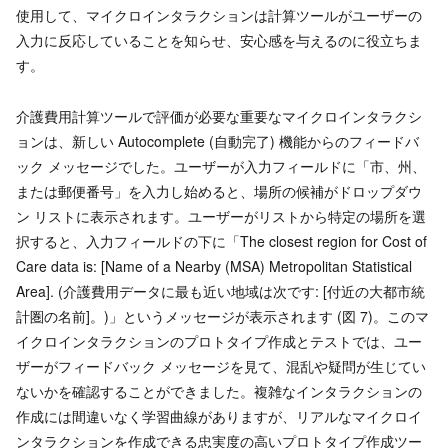
使用して、マイクロインタラクションは計算ツールがユーザーの
入力に反応していることを知らせ、安心感を与えるのに役立ちま
す。
介護費用計算ツールで評価が必要な重要なマイクロインタラクシ
ョンは、新しい Autocomplete (自動完了) 機能からのフィードバ
ック メッセージでした。ユーザーが入力フィールドに「市、州、
または郵便番号」を入力し始めると、場所の候補がドロップダウ
ン リストに表示されます。ユーザーがリストから特定の場所を選
択すると、入力フィールドの下に「The closest region for Cost of
Care data is: [Name of a Nearby (MSA) Metropolitan Statistical
Area]. (介護費用データに最も近い地域は次です: [付近の大都市統
計圏の名前]。)」というメッセージが表示されます (図 7)。このマ
イクロインタラクションのプロトタイプ作成とテストでは、ユー
ザーがフィードバック メッセージを見て、混乱や疑問が生じてい
ないかを確認することができました。複雑なインタラクションの
作成には間違いなく学習曲線がありますが、リアルなマイクロイ
ンタラクションを作成できる忠実度の高いプロトタイプ作成ツー