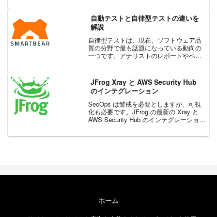
く、デジタル化の重要な構成要素です。
API ファースト戦略を採用している組織
自動テストと自律型テストの違いを
は...
解説
自律型テストは、現在、ソフトウェア品
質の分野で最も話題になっている動向の
一つです。アナリストのレポートやベン
ダーの営業プレゼンテーション、カンフ
ァレンスの講演、求人情報など、至る所
でその名が挙がっており、多くの場合、
JFrog Xray と AWS Security Hub
自動テストと並んで言及さ...
のインテグレーション
SecOps は警戒を必要としますが、可視
化も必要です。JFrog の最新の Xray と
AWS Security Hub のインテグレーション
により、検出された脆弱性を確認するだ
けでなく、迅速に対処できるようになり
ます。AWS Secu...
ホーム
エクセルソフト ブログについて