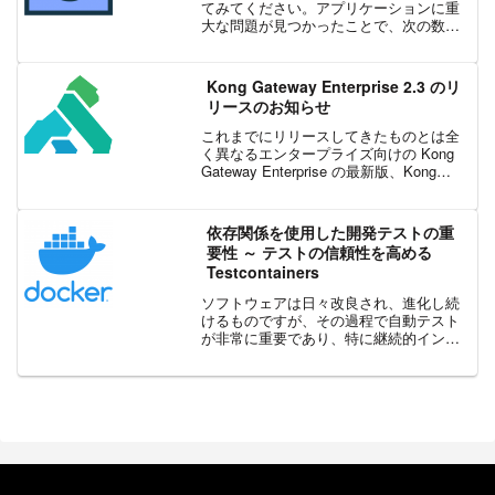
てみてください。アプリケーションに重
大な問題が見つかったことで、次の数時
間は不安で緊張したものになるでしょ
う。優れた可用性とパフォーマンスは、
アプリの成功にとって重要です。アプリ
Kong Gateway Enterprise 2.3 のリ
から必要なものを効...
リースのお知らせ
これまでにリリースしてきたものとは全
く異なるエンタープライズ向けの Kong
Gateway Enterprise の最新版、Kong
Gateway 2.3 の一般提供を開始しまし
た。Kong Gateway 2.3 の特徴は、これま
で有...
依存関係を使用した開発テストの重
要性 ～ テストの信頼性を高める
Testcontainers
ソフトウェアは日々改良され、進化し続
けるものですが、その過程で自動テスト
が非常に重要であり、特に継続的インテ
グレーション (CI) と継続的デリバリー
(CD) を行うためには欠かせないもので
す。開発者はソフトウェアの異なる面を
評価するため...