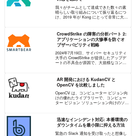
我々がチームとして達成できた数々の素
晴らしい取り組みについて振り返るにつ
け、2019 年が Kong にとって非常に大き
な 1 年間であったことを改めて感じま
す。Kong は過去 1 年の間に飛躍的に成
長し、社員数は 160 人以上に倍増し...
CrowdStrike の障害の分析パート 2:
アプリケーションの大惨事を防ぐオ
ブザーバビリティ戦略
2024年7月19日、サイバー セキュリティ
大手の CrowdStrike が提供したアップデ
ートの不具合が原因で、大規模なコンピ
ューター障害が発生しました。全世界で
数百万台の Windows デバイスに影響を与
えたこのインシデントは、ソフ...
AR 開発における KudanCV と
OpenCV を比較しました
OpenCV は、コンピューター ビジョン向
けの優れたライブラリーで、コンピュー
ター ビジョン ソリューション向けのソフ
トウェアに一般的に使用されており、
KudanCV と OpenCV の比較に関してよ
く質問を受けます。このブログ記事で
迅速なインシデント対応: 本番環境の
は...
ダウンタイムを最小限に抑える方法
緊急の Slack 通知を受け取ったと想像し