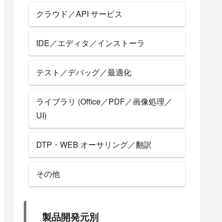
クラウド／API サービス
IDE／エディタ／インストーラ
テスト／デバッグ／最適化
ライブラリ (Office／PDF／画像処理／
UI)
DTP・WEB オーサリング／翻訳
その他
製品開発元別