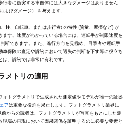
歩行者に衝突する車自体には大きなダメージはありません
およびダメージ） を与えます。
柱、自転車、または歩行者) の特性 (質量、摩擦など) が
きます。速度がわかっている場合には、運転手が制限速度を
を判断できます。また、進行方向を見極め、目撃者や運転手
動車保険の査定や訴訟において過失の判断を下す際に役立ち
とは、訴訟では非常に有利です。
ラメトリの適用
フォトグラメトリで生成された測定値やモデルが唯一の証拠
ェア
は重要な役割を果たします。フォトグラメトリ業界に
グ記事の以前からの読者は、フォトグラメトリが写真をもとにした測
故現場の再現において因果関係を証明するのに必要な要素と