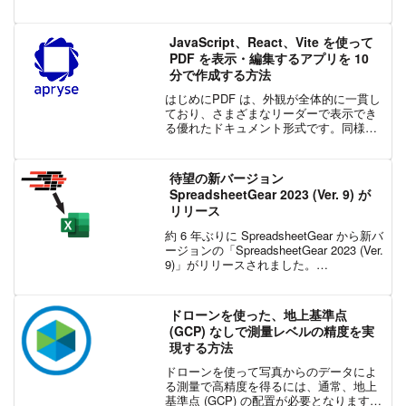
ちら からお申込みください。SDK を使っ
た開発と、個人開発者のリリースは無料
でご利用いただけます。企業の方は有
JavaScript、React、Vite を使って
料...
PDF を表示・編集するアプリを 10
分で作成する方法
はじめにPDF は、外観が全体的に一貫し
ており、さまざまなリーダーで表示でき
る優れたドキュメント形式です。同様
に、JavaScript と React は Web 開発に
おいて広く使われています。かつては
React アプリのスキャフォール...
待望の新バージョン
SpreadsheetGear 2023 (Ver. 9) が
リリース
約 6 年ぶりに SpreadsheetGear から新バ
ージョンの「SpreadsheetGear 2023 (Ver.
9)」がリリースされました。
SpreadsheetGear は、Microsoft Excel を
使用することなく、...
ドローンを使った、地上基準点
(GCP) なしで測量レベルの精度を実
現する方法
ドローンを使って写真からのデータによ
る測量で高精度を得るには、通常、地上
基準点 (GCP) の配置が必要となります。