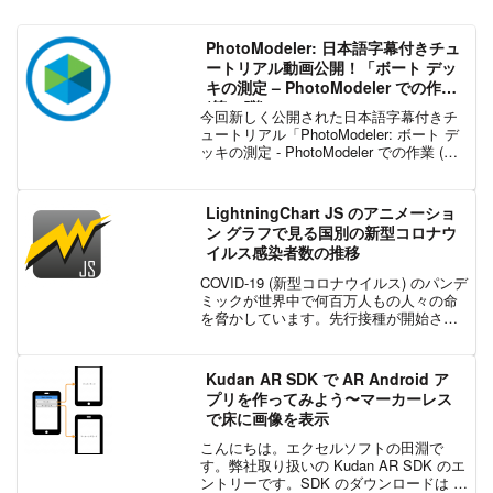
PhotoModeler: 日本語字幕付きチュ
ートリアル動画公開！「ボート デッ
キの測定 – PhotoModeler での作業
(第 3 弾)」
今回新しく公開された日本語字幕付きチ
ュートリアル「PhotoModeler: ボート デ
ッキの測定 - PhotoModeler での作業 (第
3 弾)」は、ボート デッキの測定シリーズ
のチュートリアル動画、第 3 弾になりま
す。このチュ...
LightningChart JS のアニメーショ
ン グラフで見る国別の新型コロナウ
イルス感染者数の推移
COVID-19 (新型コロナウイルス) のパンデ
ミックが世界中で何百万人もの人々の命
を脅かしています。先行接種が開始され
ましたが、このワクチンができるだけ早
く良い結果をもたらすことを願っていま
す。今回作成したアニメーションの棒グ
Kudan AR SDK で AR Android ア
ラフ レー...
プリを作ってみよう〜マーカーレス
で床に画像を表示
こんにちは。エクセルソフトの田淵で
す。弊社取り扱いの Kudan AR SDK のエ
ントリーです。SDK のダウンロードは こ