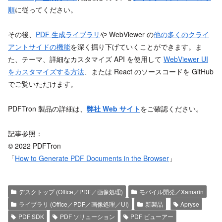
順
に従ってください。
その後、
PDF 生成ライブラリ
や WebViewer の
他の多くのクライ
アントサイドの機能
を深く掘り下げていくことができます。ま
た、テーマ、詳細なカスタマイズ API を使用して
WebViewer UI
をカスタマイズする方法
、または React のソースコードを GitHub
でご覧いただけます。
PDFTron 製品の詳細は、
弊社 Web
サイト
をご確認ください。
記事参照：
© 2022 PDFTron
「
How to Generate PDF Documents in the Browser
」
デスクトップ (Office／PDF／画像処理)
モバイル開発／Xamarin
ライブラリ (Office／PDF／画像処理／UI)
新製品
Apryse
PDF SDK
PDF ソリューション
PDF ビューアー