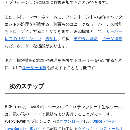
アプリケーションに簡単に直接追加することができます。
また、同じコンポーネント内に、フロントエンドの操作やバック
エンドの処理を補強する、何百ものユニークなサーバーレス機能
をドロップインすることができます。追加機能として、
サーバー
レスのリダクション
、
透かし
、注釈、
デジタル署名
、
ページ操作
など、さまざまな機能があります。
また、機密情報の閲覧や処理を許可するユーザーを指定するため
に、UI で
ユーザー権限
を設定することも可能です。
次のステップ
PDFTron の JavaScript ベースの Office テンプレート生成ツール
は、最小限のコードで起動および実行することができます。
WebViewer をプロジェクトに
ダウンロード
し、
Office からの
JavaScript 生成ガイド
に記載されている
クイック インストール手