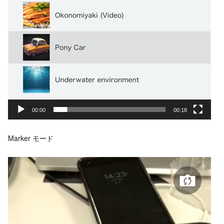
00:00
00:18
Marker モード
動
画
プ
レ
ー