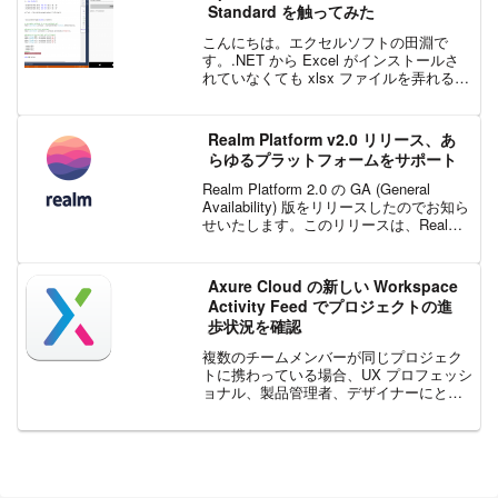
ため、...
Standard を触ってみた
こんにちは。エクセルソフトの田淵で
す。.NET から Excel がインストールさ
れていなくても xlsx ファイルを弄れる
SpreadsheetGear という製品があるので
すが、それが今回のバージョンアップ
で、.NET Standar...
Realm Platform v2.0 リリース、あ
らゆるプラットフォームをサポート
Realm Platform 2.0 の GA (General
Availability) 版をリリースしたのでお知ら
せいたします。このリリースは、Realm
の進化における重要なステップであり、
多数の新機能や改善を提供し、最新のコ
ラボレ...
Axure Cloud の新しい Workspace
Activity Feed でプロジェクトの進
歩状況を確認
複数のチームメンバーが同じプロジェク
トに携わっている場合、UX プロフェッシ
ョナル、製品管理者、デザイナーにとっ
て、各メンバーが何をしているのかを把
握しておくことは重要です。複数のチー
ムメンバーが複数のプロジェクトで作業
している場合、どのよ...