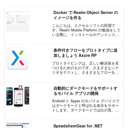
Docker で Realm Object Server の
イメージを作る
こんにちは。エクセルソフトの田淵で
す。Realm Mobile Platform の勉強をして
いる際に、インストールやアンインスト
ールを繰り返していたため、Docker で出
来たら便利だなーと思いました。
2018/2/14 追記： Rea...
条件付きフローをプロトタイプに追
加しましょう Axure RP
プロトタイピングは、正しい解決策を見
つけるためのものです。さまざまなシナ
リオをテストし、さまざまなフローを検
証することです。Axure RP の条件フロー
は、複数のフローやシーケンスをステー
クホルダーやテストを受けるユーザーに
自動的にダークモードをサポートす
示す最も強力な...
るモバイル アプリの開発
Android と Apple のモバイル デバイスで
はダークモードと呼ばれる表示をサポー
トします。ダークモードでは白が黒、黒
が白に表示され、他の色もそれに合わせ
て調整されます。ダークモードは表示に
必要とする電力が普通の場合と比べ低い
SpeadsheetGear for .NET