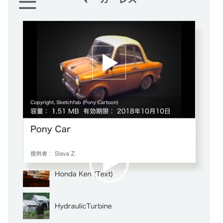
画
プ
レ
ー
ヤ
ー