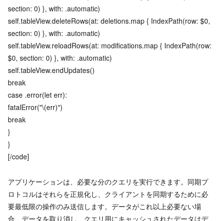
section: 0) }, with: .automatic)
self.tableView.deleteRows(at: deletions.map { IndexPath(row: $0,
section: 0) }, with: .automatic)
self.tableView.reloadRows(at: modifications.map { IndexPath(row:
$0, section: 0) }, with: .automatic)
self.tableView.endUpdates()
break
case .error(let err):
fatalError("\(err)")
break
}
}
[/code]
アプリケーションは、必要な分のクエリを実行できます。同期プ
ロトコルはそれらを正規化し、クライアントを同期するために必
要最低限の操作のみ送信します。データがこれ以上必要ない場
合、データを取り消し、クエリ用にキャッシュされたデータはデ