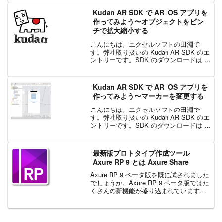
た開発と、個人開発者のリリースは無料
でご利用いただけます。企業の方は有
Kudan AR SDK で AR iOS アプリを
料...
作ってみよう〜オブジェクトをピン
チで拡大縮小する
こんにちは。エクセルソフトの田淵で
す。弊社取り扱いの Kudan AR SDK のエ
ントリーです。SDK のダウンロードは こ
ちら からお申込みください。SDK を使っ
た開発と、個人開発者のリリースは無料
でご利用いただけます。企業の方は有
Kudan AR SDK で AR iOS アプリを
料...
作ってみよう〜マーカーを変更する
こんにちは。エクセルソフトの田淵で
す。弊社取り扱いの Kudan AR SDK のエ
ントリーです。SDK のダウンロードは こ
ちら からお申込みください。SDK を使っ
た開発と、個人開発者のリリースは無料
でご利用いただけます。企業の方は有
最新版プロトタイプ作成ツール
料...
Axure RP 9 とは Axure Share
Axure RP 9 ベータ版を既に試されました
でしょうか。Axure RP 9 ベータ版ではた
くさんの新機能が盛り込まれています。
Axure RP 9 は、Axure RP の作業工程、
機能性、インターフェースを現代化する
こと目標としてい...