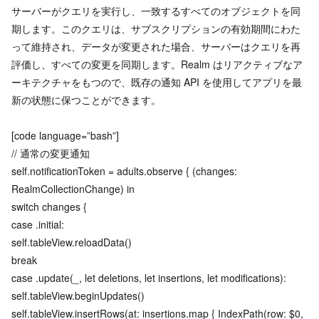
サーバーがクエリを実行し、一致するすべてのオブジェクトを同
期します。このクエリは、サブスクリプションの有効期間にわた
って維持され、データが変更された場合、サーバーはクエリを再
評価し、すべての変更を同期します。Realm はリアクティブなア
ーキテクチャをもつので、既存の通知 API を使用してアプリを最
新の状態に保つことができます。
[code language=”bash”]
// 通常の変更通知
self.notificationToken = adults.observe { (changes:
RealmCollectionChange) in
switch changes {
case .initial:
self.tableView.reloadData()
break
case .update(_, let deletions, let insertions, let modifications):
self.tableView.beginUpdates()
self.tableView.insertRows(at: insertions.map { IndexPath(row: $0,