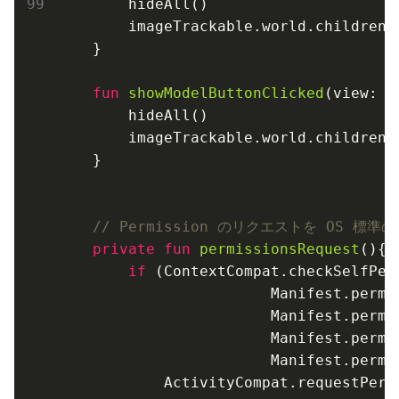
        hideAll()

        imageTrackable.world.children[
    }

fun
showModelButtonClicked
(view: 
V
        hideAll()

        imageTrackable.world.children[
    }

// Permission のリクエストを OS 標準の 
private
fun
permissionsRequest
()
{

if
 (ContextCompat.checkSelfPer
                        Manifest.permi
                        Manifest.permi
                        Manifest.permi
                        Manifest.permi
            ActivityCompat.requestPerm