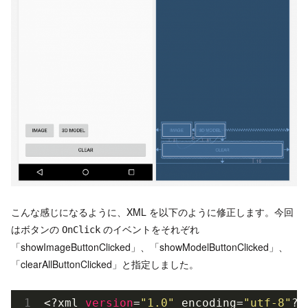
こんな感じになるように、XML を以下のように修正します。今回
はボタンの
のイベントをそれぞれ
OnClick
「showImageButtonClicked」、「showModelButtonClicked」、
「clearAllButtonClicked」と指定しました。
<?xml 
version
=
"1.0"
 encoding=
"utf-8"
?>
