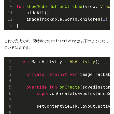
fun
showModelButtonClicked
(view: 
View
)
    hideAll()

    imageTrackable.world.children[
1
].v
これで完成です。現時点での
は以下のようになっ
MainActivity
ているはずです。
class
MainActivity
 : 
ARActivity
() {

private
lateinit
var
 imageTrackabl
override
fun
onCreate
(savedInstanc
super
.onCreate(savedInstanceSta
        setContentView(R.layout.activit