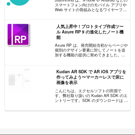
スマートフォン向けのモバイル アプリや
Web サイトの骨組みとなるワイヤーフレ
ームを素早く、手軽に作成できるツール
です。Justinmind があれば、プロトタイ
プへの画像...
人気上昇中 ! プロトタイプ作成ツー
ル Axure RP 9 の進化したノート機
能
Axure RP は、発売開始当初からページや
個別のデザイン要素に対してノートを追
加する機能の提供に努めてきました。発
売開始当初、ノート機能は仕様書の機能
の一部として取り扱われてきましたが、
今までに、仕様書内だけなく、一定の制
Kudan AR SDK で AR iOS アプリを
限はありますが...
作ってみよう〜マーカーレスで床に
画像を表示
こんにちは。エクセルソフトの田淵で
す。弊社取り扱いの Kudan AR SDK のエ
ントリーです。SDK のダウンロードは こ
ちら からお申込みください。SDK を使っ
た開発と、個人開発者のリリースは無料
でご利用いただけます。企業の方は有
料...