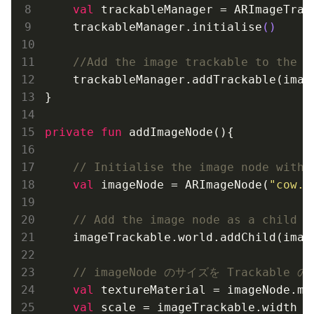
val
 trackableManager = 
ARImageTrac
    trackableManager.initialise
()
//Add the image trackable to the i
    trackableManager.add
Trackable(
imag
}

private
fun
 add
ImageNode()
{

// Initialise the image node with 
val
 imageNode = 
ARImageNode(
"cow.p
// Add the image node as a child o
    imageTrackable.world.add
Child(
imag
// imageNode のサイズを Trackable
val
 textureMaterial = imageNode.ma
val
 scale = imageTrackable.width
 /