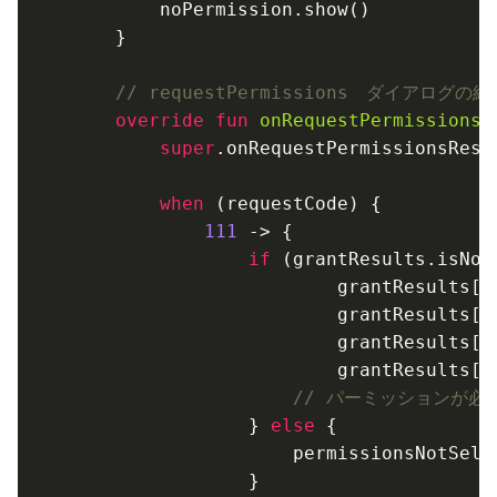
        noPermission.show()

    }

// requestPermissions　ダイアログ
override
fun
onRequestPermissionsR
super
.onRequestPermissionsResu
when
 (requestCode) {

111
 -> {

if
 (grantResults.isNotE
                        grantResults[
0
                        grantResults[
1
                        grantResults[
2
                        grantResults[
3
// パーミッションが必
                } 
else
 {

                    permissionsNotSelec
                }
