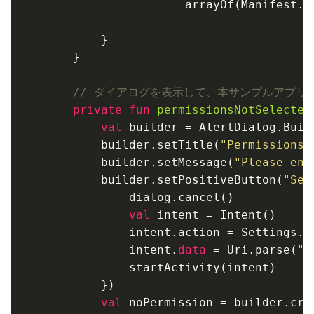
                    arrayOf(Manifest.p
        }

    }

// ダイアログを表示して、本サンプルアプリ
private
fun
permissionsNotSelected
val
 builder = AlertDialog.Buil
        builder.setTitle(
"Permissions 
        builder.setMessage(
"Please ena
        builder.setPositiveButton(
"Set
            dialog.cancel()

val
 intent = Intent()

            intent.action = Settings.A
            intent.
data
 = Uri.parse(
"p
            startActivity(intent)

        })

val
 noPermission = builder.crea