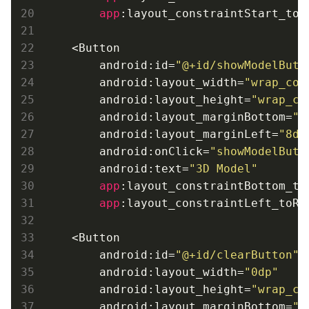
app
:layout_constraintStart_toS
    <Button

        android:id=
"@+id/showModelButt
        android:layout_width=
"wrap_con
        android:layout_height=
"wrap_co
        android:layout_marginBottom=
"8
        android:layout_marginLeft=
"8dp
        android:onClick=
"showModelButt
        android:text=
"3D Model"
app
:layout_constraintBottom_to
app
:layout_constraintLeft_toRi
    <Button

        android:id=
"@+id/clearButton"
        android:layout_width=
"0dp"
        android:layout_height=
"wrap_co
        android:layout_marginBottom=
"1