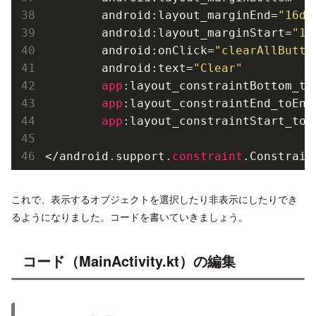
        android:layout_marginEnd=
"16dp
        android:layout_marginStart=
"16
        android:onClick=
"clearAllButto
        android:text=
"Clear"
app
:layout_constraintBottom_to
app
:layout_constraintEnd_toEnd
app
:layout_constraintStart_toS
</android.support.
constraint
これで、表示するオブジェクトを選択したり非表示にしたりでき
るようになりました。コードを書いていきましょう。
コード（MainActivity.kt）の編集