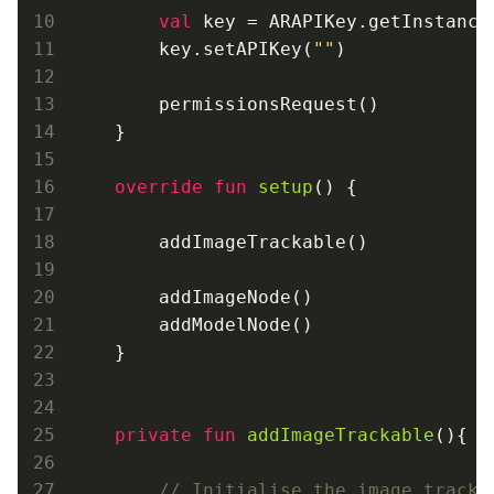
val
 key = ARAPIKey.getInstance(
        key.setAPIKey(
""
)

        permissionsRequest()

    }

override
fun
setup
()
 {

        addImageTrackable()

        addImageNode()

        addModelNode()

    }

private
fun
addImageTrackable
()
{

// Initialise the image tracka