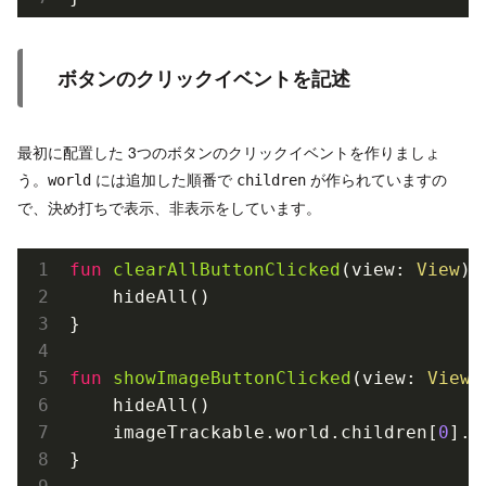
ボタンのクリックイベントを記述
最初に配置した 3つのボタンのクリックイベントを作りましょ
う。
には追加した順番で
が作られていますの
world
children
で、決め打ちで表示、非表示をしています。
fun
clearAllButtonClicked
(view: 
View
)
{

    hideAll()

}

fun
showImageButtonClicked
(view: 
View
)
    hideAll()

    imageTrackable.world.children[
0
].v
}
