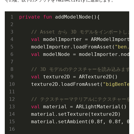
private
fun
 add
ModelNode()
{

// Asset から 3D モデルをインポートしま
val
 modelImporter = 
ARModelImporte
    modelImporter.load
FromAsset(
"ben.j
val
 modelNode = modelImporter.node
// 3D モデルのテクスチャーを読み込みます
val
 texture2D = 
ARTexture2D()
    texture2D.load
FromAsset(
"bigBenTex
// テクスチャーマテリアルにテクスチャーを
val
 material = 
ARLightMaterial()
    material.set
Texture(
texture2D
)
    material.set
Ambient(0.8f, 0.8f, 0.