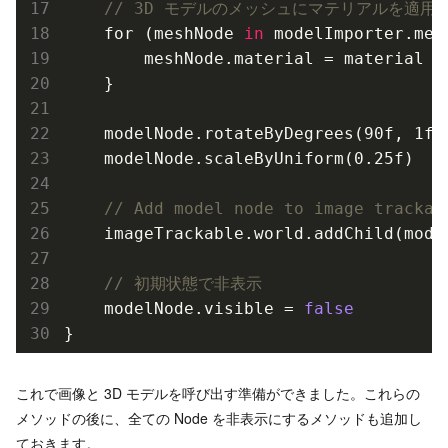
// 3D モデルのメッシュにマテリアルを適用
    for (meshNode 
in
 modelImporter.mesh
        meshNode.material = material

    }

    modelNode.rotate
ByDegrees(90f, 1f,
    modelNode.scale
ByUniform(0.25f)
// Add model node to image trackab
    imageTrackable.world.add
Child(
mode
// 初期状態で非表示
    modelNode.visible = 
false
これで画像と 3D モデルを呼び出す準備ができました。これらの
メソッドの後に、全ての Node を非表示にするメソッドも追加し
ておきます。