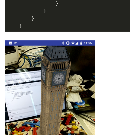
            }

        }

    }
