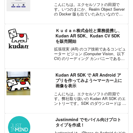
こんにちは。エクセルソフトの田淵で
す。いつのまにか、Realm Object Server
の Docker 版も出ていたみたいなので、
2018年3月版のインストールガイドを記載
します。Docker での使用非常に簡単です
ね。Docker ...
Ｋｕｄａｎ株式会社と業務提携し、
Kudan AR SDK、Kudan CV SDK
を販売開始
拡張現実 (AR) のコア技術であるコンピュ
ーター ビジョン (Computer Vision、以下
CV) のリーディング カンパニーであるＫ
ｕｄａｎ株式会社 (以下、Kudan) とパー
トナーシップ契約を締結し、モバイル ア
プリ開発向けの...
Kudan AR SDK で AR Android ア
プリを作ってみよう〜マーカー上に
画像を表示
こんにちは。エクセルソフトの田淵で
す。弊社取り扱いの Kudan AR SDK のエ
ントリーです。SDK のダウンロードは こ
ちら からお申込みください。SDK を使っ
た開発と、個人開発者のリリースは無料
でご利用いただけます。企業の方は有
Justinmind でモバイル向けプロト
料...
タイプを作成！
Justinmind は、iPhone や Android などの