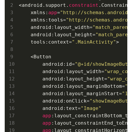
<android.support.
constraint
.Constraint
    xmlns:
app
=
"http://schemas.android.
    xmlns:tools=
"http://schemas.androi
    android:layout_width=
"match_parent
    android:layout_height=
"match_paren
    tools:context=
".MainActivity"
>

    <Button

        android:id=
"@+id/showImageButt
        android:layout_width=
"wrap_con
        android:layout_height=
"wrap_co
        android:layout_marginBottom=
"8
        android:layout_marginStart=
"16
        android:onClick=
"showImageButt
        android:text=
"Image"
app
:layout_constraintBottom_to
app
:layout_constraintEnd_toEnd
app
:layout_constraintHorizonta