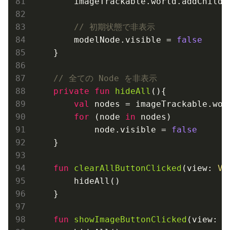
        imageTrackable.world.addChild(m
// 初期状態で非表示
        modelNode.visible = 
false
    }

// 全ての Node を非表示
private
fun
hideAll
()
{

val
 nodes = imageTrackable.worl
for
 (node 
in
 nodes)

            node.visible = 
false
    }

fun
clearAllButtonClicked
(view: 
Vi
        hideAll()

    }

fun
showImageButtonClicked
(view: 
V