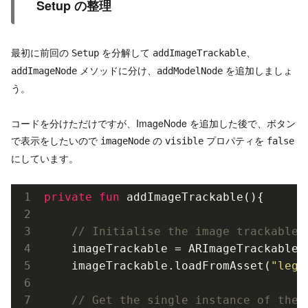
Setup の整理
最初に前回の
を分解して
、
Setup
addImageTrackable
メソッドに分け、
を追加しましょ
addImageNode
addModelNode
う。
コードを分けただけですが、ImageNode を追加した後で、ボタン
で表示をしたいので
の
プロパティを
imageNode
visible
false
にしています。
private
fun
 add
ImageTrackable()
{

// Initialise the image trackable 
    imageTrackable = 
ARImageTrackable(
    imageTrackable.load
FromAsset(
"lego
// Get the single instance of the 