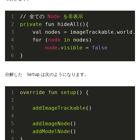
// 全ての 
Node
を非表示

private
 fun hideAll(){

    val nodes = imageTrackable.world.ch
    for (
node
in
 nodes)

node
.
visible
 = 
false
分解した
は次のようになります。
Setup
override
fun
setup
() {

addImageTrackable
()
addImageNode
()
addModelNode
()