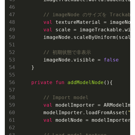
// imageNode のサイズを Track
val
 textureMaterial = imageNod
val
 scale = imageTrackable.wid
        imageNode.scaleByUniform(scale)
// 初期状態で非表示
        imageNode.visible = 
false
    }

private
fun
addModelNode
()
{

// Import model
val
 modelImporter = ARModelImpo
        modelImporter.loadFromAsset(
"b
val
 modelNode = modelImporter.