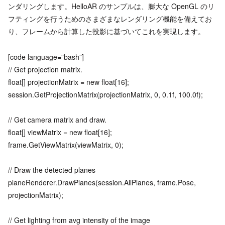
ンダリングします。HelloAR のサンプルは、膨大な OpenGL のリ
フティングを行うためのさまざまなレンダリング機能を備えてお
り、フレームから計算した投影に基づいてこれを実現します。
[code language=”bash”]
// Get projection matrix.
float[] projectionMatrix = new float[16];
session.GetProjectionMatrix(projectionMatrix, 0, 0.1f, 100.0f);
// Get camera matrix and draw.
float[] viewMatrix = new float[16];
frame.GetViewMatrix(viewMatrix, 0);
// Draw the detected planes
planeRenderer.DrawPlanes(session.AllPlanes, frame.Pose,
projectionMatrix);
// Get lighting from avg intensity of the image