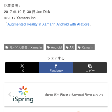
記事参照：
2017 年 10 月 30 日 Jon Dick
© 2017 Xamarin Inc.
「
Augmented Reality in Xamarin.Android with ARCore
」
モバイル開発／Xamarin
Android
AR
Xamarin
シェアする
X
Facebook
コピー
iSpring 再生 Player の Universal Player について