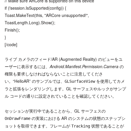
// Make sure ARCore is supported on this device
if (!session.IsSupported(config)) {
Toast.MakeText(this, "ARCore unsupported!",
ToastLength.Long).Show();
Finish();
}
[/code]
ライブ カメラのフィード/AR (Augmented Reality) のビューをユ
ーザーに表示するには、
Android.Manifest.Permission.Camera
の
権限も要求しなければならないことに注意してくださ
い。“HelloAR” のサンプルでは、
を使用してカメ
GLSurfaceView
ラと拡張をレンダリングします。GL サーフェスやルックがサンプ
ル コードの通りに設定されていることを確認してください。
セッションが実行中であることから、GL サーフェスの
の実装における AR のシステムの状態のスナップシ
OnDrawFrame
ョットを取得できます。フレームが
状態であることが
Tracking