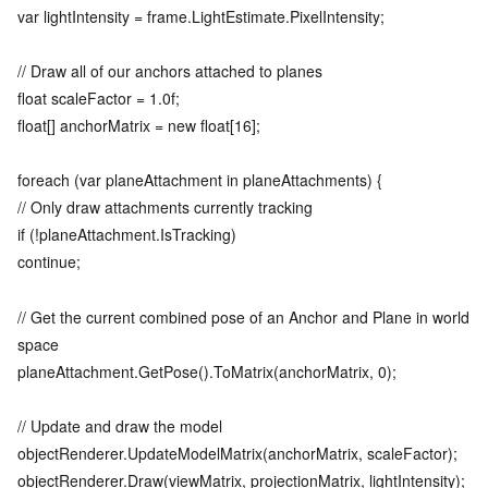
var lightIntensity = frame.LightEstimate.PixelIntensity;
// Draw all of our anchors attached to planes
float scaleFactor = 1.0f;
float[] anchorMatrix = new float[16];
foreach (var planeAttachment in planeAttachments) {
// Only draw attachments currently tracking
if (!planeAttachment.IsTracking)
continue;
// Get the current combined pose of an Anchor and Plane in world
space
planeAttachment.GetPose().ToMatrix(anchorMatrix, 0);
// Update and draw the model
objectRenderer.UpdateModelMatrix(anchorMatrix, scaleFactor);
objectRenderer.Draw(viewMatrix, projectionMatrix, lightIntensity);