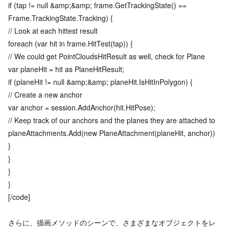
if (tap != null &amp;&amp; frame.GetTrackingState() ==
Frame.TrackingState.Tracking) {
// Look at each hittest result
foreach (var hit in frame.HitTest(tap)) {
// We could get PointCloudsHitResult as well, check for Plane
var planeHit = hit as PlaneHitResult;
if (planeHit != null &amp;&amp; planeHit.IsHitInPolygon) {
// Create a new anchor
var anchor = session.AddAnchor(hit.HitPose);
// Keep track of our anchors and the planes they are attached to
planeAttachments.Add(new PlaneAttachment(planeHit, anchor))
}
}
}
}
[/code]
さらに、描画メソッドのシーンで、さまざまなオブジェクトをレ