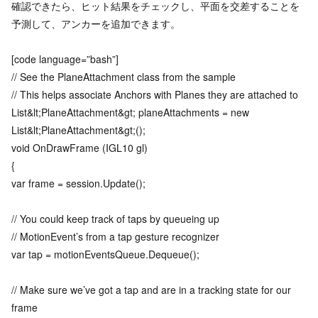
確認できたら、ヒット結果をチェックし、平面を交差することを
予測して、アンカーを追加できます。
[code language=”bash”]
// See the PlaneAttachment class from the sample
// This helps associate Anchors with Planes they are attached to
List&lt;PlaneAttachment&gt; planeAttachments = new
List&lt;PlaneAttachment&gt;();
void OnDrawFrame (IGL10 gl)
{
var frame = session.Update();
// You could keep track of taps by queueing up
// MotionEvent’s from a tap gesture recognizer
var tap = motionEventsQueue.Dequeue();
// Make sure we’ve got a tap and are in a tracking state for our
frame