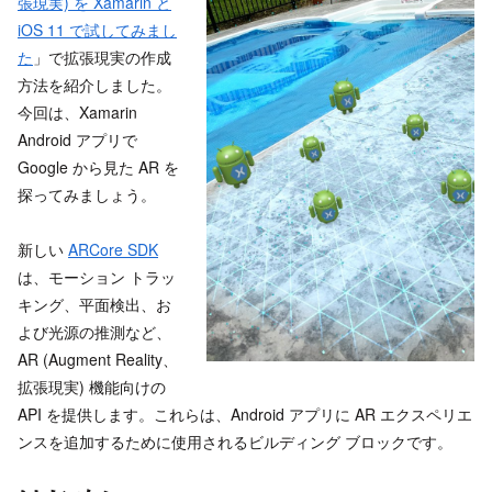
張現実) を Xamarin と
iOS 11 で試してみまし
た
」で拡張現実の作成
方法を紹介しました。
今回は、Xamarin
Android アプリで
Google から見た AR を
探ってみましょう。
新しい
ARCore SDK
は、モーション トラッ
キング、平面検出、お
よび光源の推測など、
AR (Augment Reality、
拡張現実) 機能向けの
API を提供します。これらは、Android アプリに AR エクスペリエ
ンスを追加するために使用されるビルディング ブロックです。