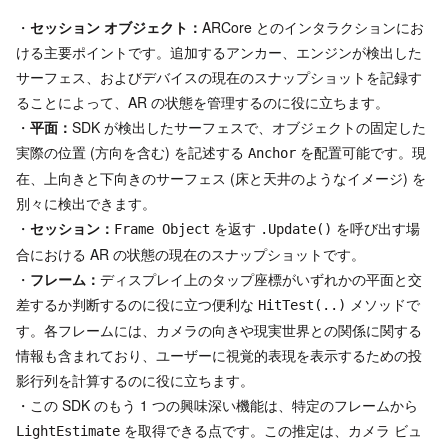
・
セッション オブジェクト：
ARCore とのインタラクションにお
ける主要ポイントです。追加するアンカー、エンジンが検出した
サーフェス、およびデバイスの現在のスナップショットを記録す
ることによって、AR の状態を管理するのに役に立ちます。
・
平面：
SDK が検出したサーフェスで、オブジェクトの固定した
実際の位置 (方向を含む) を記述する
を配置可能です。現
Anchor
在、上向きと下向きのサーフェス (床と天井のようなイメージ) を
別々に検出できます。
・
セッション：
を返す
を呼び出す場
Frame Object
.Update()
合における AR の状態の現在のスナップショットです。
・
フレーム：
ディスプレイ上のタップ座標がいずれかの平面と交
差するか判断するのに役に立つ便利な
メソッドで
HitTest(..)
す。各フレームには、カメラの向きや現実世界との関係に関する
情報も含まれており、ユーザーに視覚的表現を表示するための投
影行列を計算するのに役に立ちます。
・この SDK のもう 1 つの興味深い機能は、特定のフレームから
を取得できる点です。この推定は、カメラ ビュ
LightEstimate