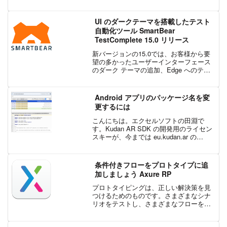
したが、2019年1月現在、Realm Object
Server は 3.x になっています。ROS の...
UI のダークテーマを搭載したテスト
自動化ツール SmartBear
TestComplete 15.0 リリース
新バージョンの15.0では、お客様から要
望の多かったユーザーインターフェース
のダーク テーマの追加、Edge へのテス
ト拡張機能のシームレスなインストー
ル、OCR機能を使用した Web テストの
並列実行、Web ブラウザーの最新バージ
Android アプリのパッケージ名を変
ョンの...
更するには
こんにちは。エクセルソフトの田淵で
す。Kudan AR SDK の開発用のライセン
スキーが、今までは eu.kudan.ar の
Bundle ID／Package name を元に発行さ
れたキーでしたが、xlsoft ベースのキー
に変更に...
条件付きフローをプロトタイプに追
加しましょう Axure RP
プロトタイピングは、正しい解決策を見
つけるためのものです。さまざまなシナ
リオをテストし、さまざまなフローを検
証することです。Axure RP の条件フロー
は、複数のフローやシーケンスをステー