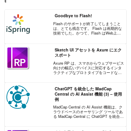
Goodbye to Flash!
Flash のサポートが終了してしまうこと
は、とても残念です。 Flash は画期的な
技術でした。かつて、Flash はWeb上で
広く利用されていました。ビデオを見た
り、音楽を聴いたり、オンラインでゲー
ムをすることができたり、私たちが現在
Sketch UI アセットを Axure にエク
知...
スポート
Axure RP は、スマホからウェブサービス
向けの幅広いデバイスに対応するインタ
ラクティブなプロトタイプをコードなし
で作成します。今回は、Sketch から UI
アセットを Axure RP へエクスポートす
る Sketch プラグイン...
ChatGPT を統合した MadCap
Central の AI Assist 機能 (3) – 使用
例
MadCap Central の AI Assist 機能は、ク
ラウドベースのオーサリング ツールであ
る MadCap Central に ChatGPT を統合し
て、ドキュメントおよびオンライン コン
テンツ作成のさまざまなフェーズで生成
...