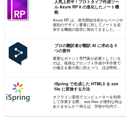
人気上昇中 ! プロトタイプ作成ツー
ル Axure RP 9 の進化したノート機
能
Axure RP は、発売開始当初からページや
個別のデザイン要素に対してノートを追
加する機能の提供に努めてきました。発
売開始当初、ノート機能は仕様書の機能
の一部として取り扱われてきましたが、
今までに、仕様書内だけなく、一定の制
プロの翻訳者が翻訳 AI に求める 5
限はありますが...
つの要件
重要なポイント専門家が必要としている
のは、複雑なプロンプト作成や手作業で
の修正を最小限に抑えつつ、ほぼ即時に
翻訳を提供できる AI です。正確さは常に
自然さより優先されるべきです。自然に
聞こえることが、原文の意味を変える代
iSpring で生成した HTML5 を exe
償になってはなりま...
file に変換する方法
オフライン環境でコンピューターを利用
して作業する際、 exe files が便利な時は
ありませんか？例えば、学校や社内でテ
ストを実施する時や、資料作成に使用し
たデータが保存されているファイルにア
クセスさせずに、生徒や従業員にプレゼ
ンテーショ...