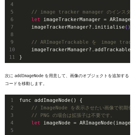
// image tracker manager のイン
let
 imageTrackerManager = 
ARImageT
    imageTrackerManager?.initialise
()
// ARImageTrackable を　image trac
    imageTrackerManager?.add
Trackable(
次に
を用意して、画像のオブジェクトを追加する
addImageNode
コードを移動します。
func add
ImageNode()
 {

// ImageNode を表示させたい画像で初期化
// PNG の場合は拡張子は不要です。
let
 imageNode = 
ARImageNode(
image
: