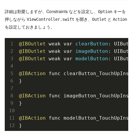
詳細は割愛しますが、Constraints などを設定し、
キーを
Option
押しながら
を開き、
と
ViewController.swift
Outlet
Action
を設定しておきましょう。
@IBOutlet
 weak var 
clearButton
@IBOutlet
 weak var 
imageButton
@IBOutlet
 weak var 
modelButton
: UIButto
@IBAction
 func clearButton_TouchUpInsi
}

@IBAction
 func imageButton_TouchUpInsi
}

@IBAction
 func modelButton_TouchUpInsi