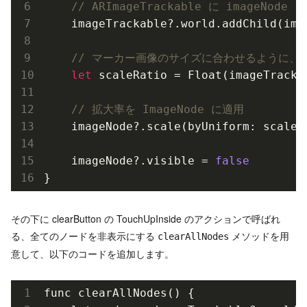
// ARImageTrackable に imageNode 
    imageTrackable?.world.add
Child(
ima
// マーカー画像のサイズに合わせるように、
let
 scaleRatio = 
Float(
imageTracka
// 拡大率を ImageNode に適用
    imageNode?.scale(byUniform: scaleRa
    imageNode?.visible = 
false
その下に clearButton の TouchUpInside のアクションで呼ばれ
る、全てのノードを非表示にする
メソッドを用
clearAllNodes
意して、以下のコードを追加します。
func clearAllNodes() {
