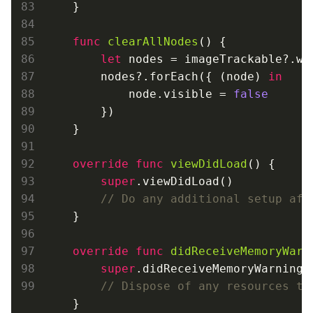
    }

func
clearAllNodes
()
 {

let
 nodes = imageTrackable?.wor
        nodes?.forEach({ (node) 
in
            node.visible = 
false
        })

    }

override
func
viewDidLoad
()
 {

super
.viewDidLoad()

// Do any additional setup aft
    }

override
func
didReceiveMemoryWarn
super
.didReceiveMemoryWarning()
// Dispose of any resources th
    }
