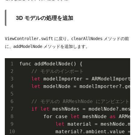
3D モデルの処理を追加
に戻り、
メソッドの前
ViewController.swift
clearAllNodes
に、
メソッドを追加します。
addModelNode
func add
ModelNode()
 {

// モデルのインポート
let
 modelImporter = 
ARModelImporte
let
 modelNode = modelImporter?.get
// モデルの ARMeshNode にアンビエント
if
let
 meshNodes = modelNode?.meshN
        for case 
let
 meshNode 
as
 ARMes
let
 material = meshNode.ma
            material?.ambient.value = 