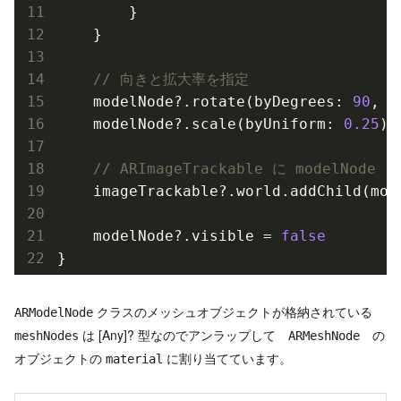
        }

    }

// 向きと拡大率を指定
    modelNode?.rotate(byDegrees: 
90
, a
    modelNode?.scale(byUniform: 
0.25
)

// ARImageTrackable に modelNode 
    imageTrackable?.world.add
Child(
mod
    modelNode?.visible = 
false
クラスのメッシュオブジェクトが格納されている
ARModelNode
は [Any]? 型なのでアンラップして
の
meshNodes
ARMeshNode
オブジェクトの
に割り当てています。
material