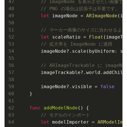
// ImageNode を表示させたい画像で
// PNG の場合は拡張子は不要です。
let
 imageNode = 
ARImageNode
(im
// マーカー画像のサイズに合わせるよ
let
 scaleRatio = 
Float
(imageTr
// 拡大率を ImageNode に適用
        imageNode?.scale(byUniform: sca
// ARImageTrackable に imageN
        imageTrackable?.world.addChild(
        imageNode?.visible = 
false
    }

func
addModelNode
()
 {

// モデルのインポート
let
 modelImporter = 
ARModelImp