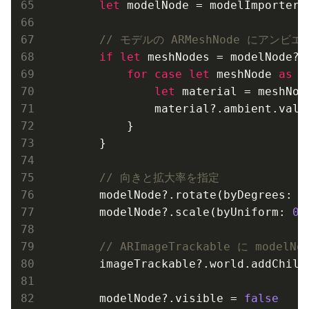
let
 modelNode = modelImporter?.
// モデルの ARMeshNode にアンビ
if
let
 meshNodes = modelNode?.m
for
case
let
 meshNode 
as
A
let
 material = meshNod
                material?.ambient.valu
            }

        }

// 向きと拡大率を指定
        modelNode?.rotate(byDegrees: 
9
        modelNode?.scale(byUniform: 
0.
// ARImageTrackable に modelN
        imageTrackable?.world.addChild(
        modelNode?.visible = 
false