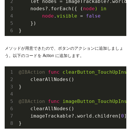
    let nodes = imageTrackable?.world.c
    nodes?.forEach({ (
node
) in
node
.
visible
 = 
false
    })

メソッドが用意できたので、ボタンのアクションに追加しましょ
う。以下のコードを Action に追加します。
@IBAction
func
clearButton_TouchUpInsi
    clearAllNodes()

}

@IBAction
func
imageButton_TouchUpInsi
    clearAllNodes()

    imageTrackable?.world.children[
0
].