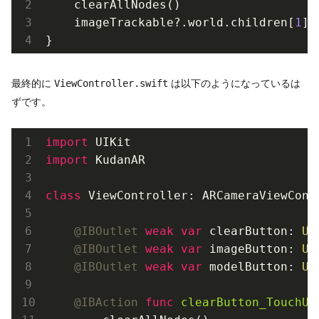
    clearAllNodes()

    imageTrackable?.world.children[
1
].
最終的に
は以下のようになっているは
ViewController.swift
ずです。
import
import
 KudanAR

class
ViewController
: 
ARCameraViewCont
@IBOutlet
weak
var
 clearButton: 
UI
@IBOutlet
weak
var
 imageButton: 
UI
@IBOutlet
weak
var
 modelButton: 
UI
@IBAction
func
clearButton_TouchUp