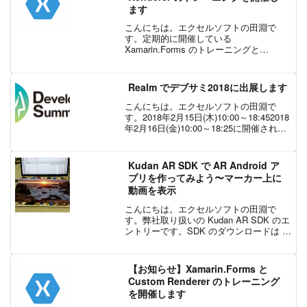
ます
こんにちは。エクセルソフトの田淵で
す。定期的に開催している
Xamarin.Forms のトレーニングと
Custom Renderer の有償トレーニングを8
月末に開催します。有償トレーニング |
Xamarin : XLsoft エクセ...
Realm でデブサミ2018に出展します
こんにちは。エクセルソフトの田淵で
す。2018年2月15日(木)10:00～18:452018
年2月16日(金)10:00～18:25に開催される
デブサミに Realm のブースを出展しま
す。Developers Summit 2018当日...
Kudan AR SDK で AR Android ア
プリを作ってみよう〜マーカー上に
動画を表示
こんにちは。エクセルソフトの田淵で
す。弊社取り扱いの Kudan AR SDK のエ
ントリーです。SDK のダウンロードは こ
ちら からお申込みください。SDK を使っ
た開発と、個人開発者のリリースは無料
でご利用いただけます。企業の方は有
【お知らせ】Xamarin.Forms と
料...
Custom Renderer のトレーニング
を開催します