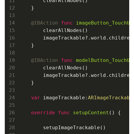
        clearAllNodes()

    }

@IBAction
func
imageButton_TouchUp
        clearAllNodes()

        imageTrackable?.world.children
    }

@IBAction
func
modelButton_TouchUp
        clearAllNodes()

        imageTrackable?.world.children
    }

var
 imageTrackable:
ARImageTrackabl
override
func
setupContent
()
 {

        setupImageTrackable()
