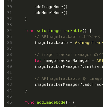
        addImageNode()

        addModelNode()

    }

func
setupImageTrackable
()
 {

// ARImageTrackable オブジ
        imageTrackable = 
ARImageTracka
// image tracker manager
let
 imageTrackerManager = 
ARIm
        imageTrackerManager?.initialise
// ARImageTrackable を　image 
        imageTrackerManager?.addTrackab
    }

func
addImageNode
()
 {
