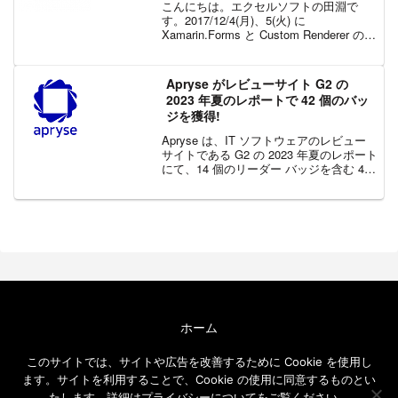
こんにちは。エクセルソフトの田淵で
す。2017/12/4(月)、5(火) に
Xamarin.Forms と Custom Renderer のト
レーニングを開催します。
Xamarin.Forms で標準の UI だけではユ
ーザーが満足する...
Apryse がレビューサイト G2 の
2023 年夏のレポートで 42 個のバッ
ジを獲得!
Apryse は、IT ソフトウェアのレビュー
サイトである G2 の 2023 年夏のレポート
にて、14 個のリーダー バッジを含む 42
個を超える G2 バッジを獲得しました。
G2 は、100 万人以上の企業や個人が使用
しているソフ...
ホーム
エクセルソフト ブログについて
このサイトでは、サイトや広告を改善するために Cookie を使用し
免責事項
ます。サイトを利用することで、Cookie の使用に同意するものとい
メールニュース
たします。詳細はプライバシーについてをご覧ください。