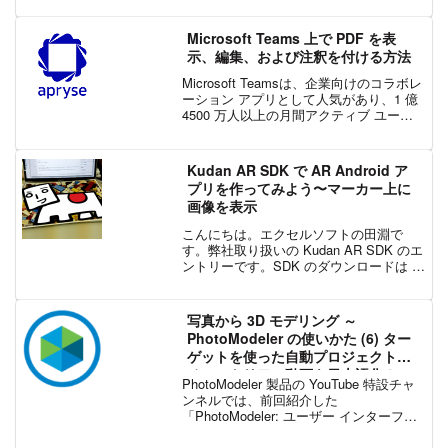
キットとしてスタートし、最初のリリー
ス以来、毎週のペースで機...
Microsoft Teams 上で PDF を表
示、編集、および注釈を付ける方法
Microsoft Teamsは、企業向けのコラボレ
ーション アプリとして人気があり、1 億
4500 万人以上の月間アクティブ ユーザ
ーと 50 万以上の組織が Teams に依存し
ています。しかし、これまでは Teams で
PDF の...
Kudan AR SDK で AR Android ア
プリを作ってみよう〜マーカー上に
画像を表示
こんにちは。エクセルソフトの田淵で
す。弊社取り扱いの Kudan AR SDK のエ
ントリーです。SDK のダウンロードは こ
ちら からお申込みください。SDK を使っ
た開発と、個人開発者のリリースは無料
でご利用いただけます。企業の方は有
写真から 3D モデリング ～
料...
PhotoModeler の使いかた (6) ター
ゲットを使った自動プロジェクトの
チュートリアル動画を日本語化！
PhotoModeler 製品の YouTube 特設チャ
ンネルでは、前回紹介した
「PhotoModeler: ユーザー インターフェ
イスの概要」動画に続き、今回はより実
用的な「ターゲットを使った自動プロジ