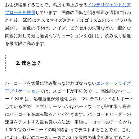
および編集することで、精度を向上させる
インテリジェントなア
プローチを採用
しています。画像の回転と傾き補正が適切に行わ
れた後、SDK はカスタマイズされたアルゴリズムのライブラリを
展開し、画像のぼやけ、ノイズ、ピクセルの欠落などの一般的な
問題に対して最も適切なソリューションを適用し、読み取り精度
を最大限に高めます。
2. 速さは？
バーコードを大量に読み取らなければならない
エンタープライズ
アプリケーション
では、スピードが不可欠です。高性能なバーコ
ード SDK は、処理速度が最適化され、マルチスレッドをサポート
しているので、アプリケーションはハードウェアが許す限り高速
にバーコードを読み取ることができます。バーコードリーダーの
速度をテストする最も良い方法は、単純に 1 セットのデータから
1,000 個のバーコードの時間を計ってテストすることです。これ
により、特定のユースケースにおける実際の速度を測定すること