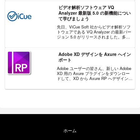
ェクト」のチュートリアル動画を日本...
ビデオ解析ソフトウェア VQ
Analyzer 最新版 5.0 の新機能につい
て学びましょう
先日、ViCue Soft 社からビデオ解析ソフ
トウェアである VQ Analyzer の最新バー
ジョン 5.0 がリリースされました。多く
の機能が追加されていますので、まだご
確認いただいていない方にも分かりやす
く紹介いたします。 MacO...
Adobe XD デザインを Axure へイン
ポート
Adobe ユーザーの皆さん、新しい Adobe
XD 用の Axure プラグインをダウンロー
ドして、XD から Axure RP へデザインを
インポートしましょう。XD で開始したデ
ザインやダイアグラムを、パワフルな
Axure RP ...
ホーム
エクセルソフト ブログについて