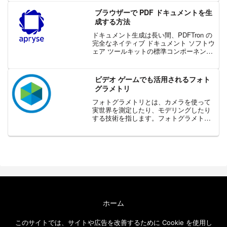
の取得に必要なツールを提供していま
す。中でも、Pho...
ブラウザーで PDF ドキュメントを生
成する方法
ドキュメント生成は長い間、PDFTron の
完全なネイティブ ドキュメント ソフトウ
ェア ツールキットの標準コンポーネント
でしたが、近年では、PDFTron の高速
SDK を活用し、使い慣れた Office ツール
で構築された Offic...
ビデオ ゲームでも活用されるフォト
グラメトリ
フォトグラメトリとは、カメラを使って
実世界を測定したり、モデリングしたり
する技術を指します。フォトグラメトリ
は、単なる素晴らしい技術概念ではな
く、製造、測量、法医学、公共安全、研
究などの分野において、実世界での実用
的なアプリケーションが多数...
ホーム
エクセルソフト ブログについて
このサイトでは、サイトや広告を改善するために Cookie を使用し