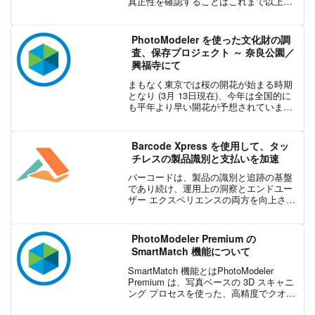
真正性を確認することはこれまで以上に
重要です。ハッシングや PKI などのデジ
タル署名技術がどのように信頼を築き、
本物で改ざんされていないドキュメント
PhotoModeler を使った文化財の調
を確実にする...
査、保存プロジェクト ～ 奈良公園／
興福寺にて
まもなく東京では桜の開花が始まる時期
となり (3月 13日現在)、今年は全国的に
も平年より早い開花が予想されていま
す。野生のシカや大仏などの歴史的文化
遺産でよく知られる奈良公園は、桜の名
所 100 選にも選ばれていますが、今回の
Barcode Xpress を使用して、タッ
記事では、そ...
チレスの製品識別と支払いを加速
バーコードは、製品の識別と追跡の基盤
であり続け、運用上の洞察とエンドユー
ザー エクスペリエンスの両方を向上させ
ます。 食料品店での一般的なアプリケー
ションから、倉庫、法律事務所、さらに
は高等学校以降のより高度な教育段階
PhotoModeler Premium の
で、バーコードはデジタ...
SmartMatch 機能について
SmartMatch 機能とはPhotoModeler
Premium は、写真ベースの 3D スキャニ
ング プロセスを使った、高精度でクオリ
ティの高い 3D モデルの作成や 3D 測定値