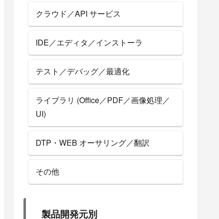
クラウド／API サービス
IDE／エディタ／インストーラ
テスト／デバッグ／最適化
ライブラリ (Office／PDF／画像処理／
UI)
DTP・WEB オーサリング／翻訳
その他
製品開発元別