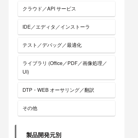
クラウド／API サービス
IDE／エディタ／インストーラ
テスト／デバッグ／最適化
ライブラリ (Office／PDF／画像処理／
UI)
DTP・WEB オーサリング／翻訳
その他
製品開発元別