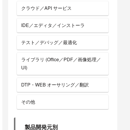
クラウド／API サービス
IDE／エディタ／インストーラ
テスト／デバッグ／最適化
ライブラリ (Office／PDF／画像処理／
UI)
DTP・WEB オーサリング／翻訳
その他
製品開発元別