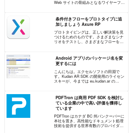
Web サイトの骨組みとなるワイヤーフレ
ームを素早く、手軽に作成できるツール
です。Justinmind があれば、プロトタイ
プへの画像...
条件付きフローをプロトタイプに追
加しましょう Axure RP
プロトタイピングは、正しい解決策を見
つけるためのものです。さまざまなシナ
リオをテストし、さまざまなフローを検
証することです。Axure RP の条件フロー
は、複数のフローやシーケンスをステー
クホルダーやテストを受けるユーザーに
Android アプリのパッケージ名を変
示す最も強力な...
更するには
こんにちは。エクセルソフトの田淵で
す。Kudan AR SDK の開発用のライセン
スキーが、今までは eu.kudan.ar の
Bundle ID／Package name を元に発行さ
れたキーでしたが、xlsoft ベースのキー
に変更に...
PDFTron は商用 PDF SDK を検討し
ている企業の中で高い評価を獲得し
ています
PDFTron はカナダ BC 州バンクーバーに
本社を置き、高性能なドキュメント処理
技術を提供する世界有数のプロバイダー
として、幅広い業種の数百社の顧客にサ