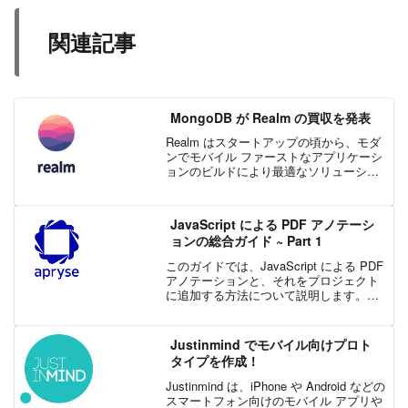
関連記事
MongoDB が Realm の買収を発表
Realm はスタートアップの頃から、モダ
ンでモバイル ファーストなアプリケーシ
ョンのビルドにより最適なソリューショ
ンを提供することを目標としてきまし
た。Realm のオープンソース データベー
スを使用する強力なコミュニティ ユーザ
JavaScript による PDF アノテーシ
ーから ...
ョンの総合ガイド ~ Part 1
このガイドでは、JavaScript による PDF
アノテーションと、それをプロジェクト
に追加する方法について説明します。ま
た、この分野に関しての多くの専門知識
を持っている PDFTron と WebViewer
SDK のアノテーション...
Justinmind でモバイル向けプロト
タイプを作成！
Justinmind は、iPhone や Android などの
スマートフォン向けのモバイル アプリや