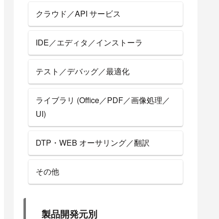
クラウド／API サービス
IDE／エディタ／インストーラ
テスト／デバッグ／最適化
ライブラリ (Office／PDF／画像処理／
UI)
DTP・WEB オーサリング／翻訳
その他
製品開発元別