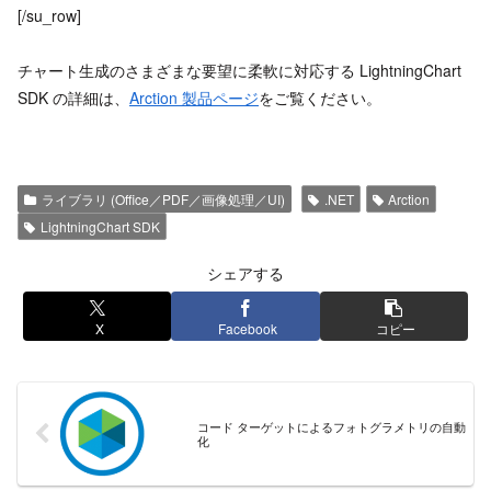
[/su_row]
チャート生成のさまざまな要望に柔軟に対応する LightningChart
SDK の詳細は、
Arction 製品ページ
をご覧ください。
ライブラリ (Office／PDF／画像処理／UI)
.NET
Arction
LightningChart SDK
シェアする
X
Facebook
コピー
コード ターゲットによるフォトグラメトリの自動
化