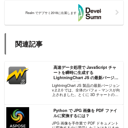
Realm でデブサミ2018に出展します
関連記事
高速データ処理で JavaScript チャ
ートを瞬時に生成する
LightningChart JS の最新バージョ
ン v.2.2.0 リリース
LightningChart JS 製品の最新バージョン
v.2.2.0 では、全体のパフォ－マンスが向
上されました。とくに 3D チャートのパ
フォーマンスは大幅に向上され、以前に
増して高性能になりました。Arction 社で
は各フレームご...
Python で JPG 画像を PDF ファイ
ルに変換するには？
JPG 画像を手作業で PDF ドキュメント
に変換するのに苦労したことはありませ