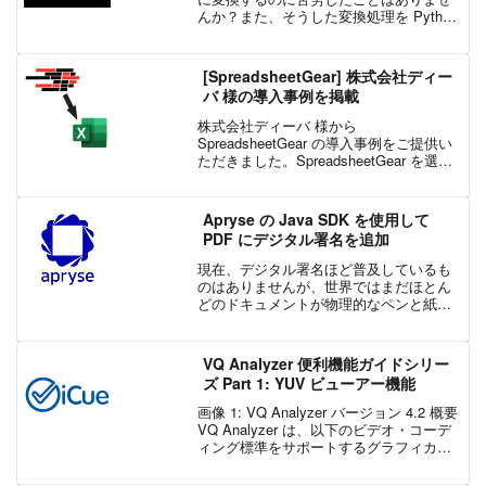
んか？また、そうした変換処理を Python
を使って自動化したいと思ったことはあ
りませんか？そんな声にお応えします！
このブログでは、Python で JPG ...
[SpreadsheetGear] 株式会社ディー
バ 様の導入事例を掲載
株式会社ディーバ 様から
SpreadsheetGear の導入事例をご提供い
ただきました。SpreadsheetGear を選定
になられた背景、利用している場面や導
入いただいた感想などについての詳細を
導入事例にて紹介します。
Apryse の Java SDK を使用して
PDF にデジタル署名を追加
現在、デジタル署名ほど普及しているも
のはありませんが、世界ではまだほとん
どのドキュメントが物理的なペンと紙で
署名されています。企業のプロセスがデ
ジタル化されるにつれて、デジタル署名
の成長は爆発的に増加し続け、アプリケ
VQ Analyzer 便利機能ガイドシリー
ーションがこのニーズをサ...
ズ Part 1: YUV ビューアー機能
画像 1: VQ Analyzer バージョン 4.2 概要
VQ Analyzer は、以下のビデオ・コーデ
ィング標準をサポートするグラフィカ
ル・ビデオ・ビットストリーム分析ツー
ルになります。 HEVC: ISO/IEC 23008-2