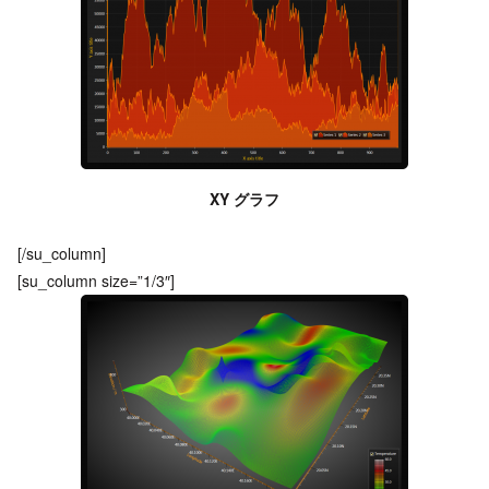
XY グラフ
[/su_column]
[su_column size=”1/3″]