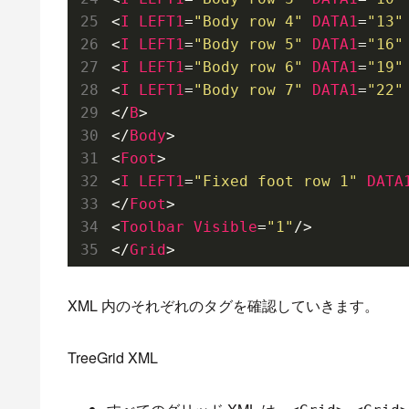
<
I
LEFT1
=
"Body row 4"
DATA1
=
"13"
<
I
LEFT1
=
"Body row 5"
DATA1
=
"16"
<
I
LEFT1
=
"Body row 6"
DATA1
=
"19"
<
I
LEFT1
=
"Body row 7"
DATA1
=
"22"
</
B
>
</
Body
>
<
Foot
>
<
I
LEFT1
=
"Fixed foot row 1"
DATA
</
Foot
>
<
Toolbar
Visible
=
"1"
/>
</
Grid
>
XML 内のそれぞれのタグを確認していきます。
TreeGrid XML