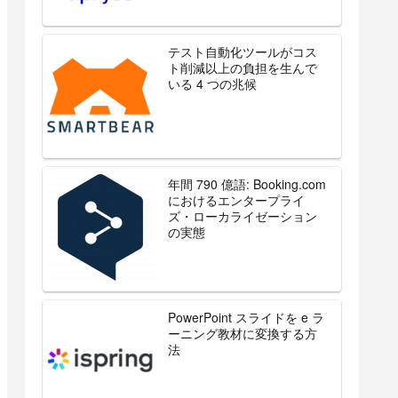
テスト自動化ツールがコス
ト削減以上の負担を生んで
いる 4 つの兆候
年間 790 億語: Booking.com
におけるエンタープライ
ズ・ローカライゼーション
HT1
=
"Right column 1"
Visible
=
"1"
/>
の実態
PowerPoint スライドを e ラ
ーニング教材に変換する方
法