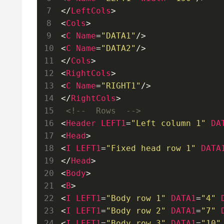
</
LeftCols
>
<
Cols
>
<
C
Name
=
"DATA1"
/>
<
C
Name
=
"DATA2"
/>
</
Cols
>
<
RightCols
>
<
C
Name
=
"RIGHT1"
/>
</
RightCols
>
<!--  Rows  -->
<
Header
LEFT1
=
"Left column 1"
DA
<
Head
>
<
I
LEFT1
=
"Fixed head row 1"
DATA
</
Head
>
<
Body
>
<
B
>
<
I
LEFT1
=
"Body row 1"
DATA1
=
"4"
<
I
LEFT1
=
"Body row 2"
DATA1
=
"7"
<
I
LEFT1
=
"Body row 3"
DATA1
=
"10"