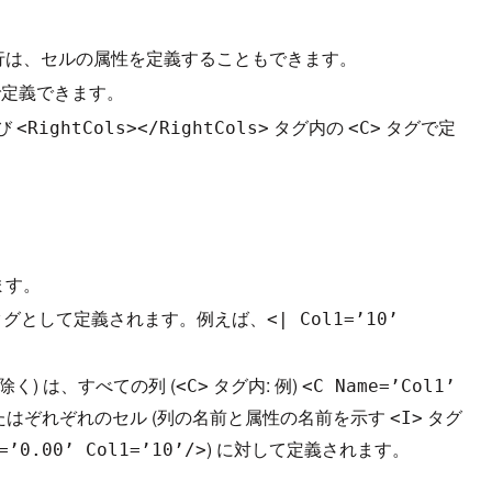
行は、セルの属性を定義することもできます。
定義できます。
び
タグ内の
タグで定
<RightCols></RightCols>
<C>
ます。
 タグとして定義されます。例えば、
<| Col1=’10’
く) は、すべての列 (
タグ内: 例)
<C>
<C Name=’Col1’
たはぞれぞれのセル (列の名前と属性の名前を示す
タグ
<I>
) に対して定義されます。
=’0.00’ Col1=’10’/>