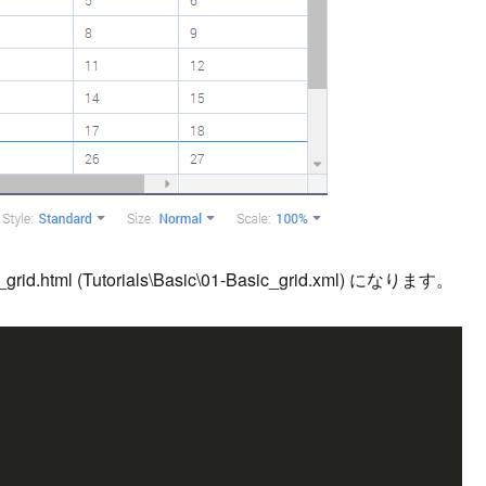
 (Tutorials\Basic\01-Basic_grid.xml) になります。