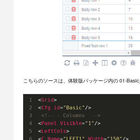
こちらのソースは、体験版パッケージ内の 01-Basic_grid.html
<
Grid
>
<
Cfg
id
=
"Basic"
/>
<!-- - Columns  -->
<
Panel
Visible
=
"1"
/>
<
LeftCols
>
<
C
Name
=
"LEFT1"
Width
=
"150"
/>