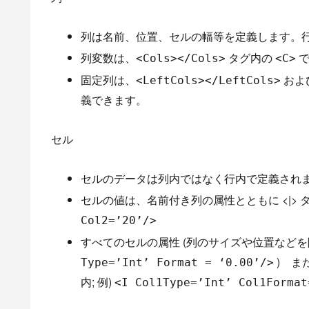
列は名前、位置、セルの幅等を定義します。
列変数は、
タグ内の
で
<Cols></Cols>
<C>
固定列は、
およ
<LeftCols></LeftCols>
義できます。
セル
セルのデータは列内ではなく行内で定義され
セルの値は、名前付き列の属性とともに <|>
Col2=’20’/>
すべてのセルの属性 (列のサイズや位置などを除
) ま
Type=’Int’ Format = ‘0.00’/>
内; 例)
<I Col1Type=’Int’ Col1Format