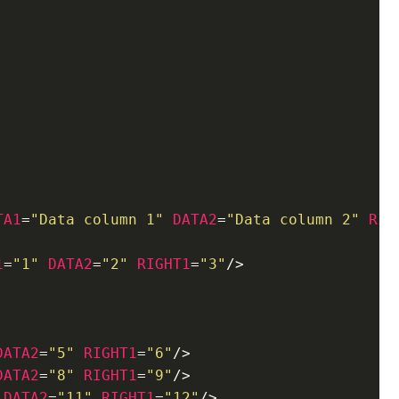
TA1
=
"Data column 1"
DATA2
=
"Data column 2"
RIG
1
=
"1"
DATA2
=
"2"
RIGHT1
=
"3"
/>
DATA2
=
"5"
RIGHT1
=
"6"
/>
DATA2
=
"8"
RIGHT1
=
"9"
/>
DATA2
=
"11"
RIGHT1
=
"12"
/>