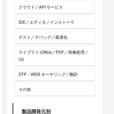
クラウド／API サービス
IDE／エディタ／インストーラ
テスト／デバッグ／最適化
ライブラリ (Office／PDF／画像処理／
UI)
DTP・WEB オーサリング／翻訳
その他
製品開発元別