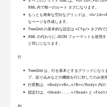
すべてのグリッド XML は、
<Grid>…<Grid
XML 内で唯一のルート タグになります。
もっとも簡単な空白なグリッドは、
<Grid><
なページを作成します。
TreeGrid の基本的な設定は
タグ内で
<Cfg/>
XML の代わりに JSON フォーマットも使
と同じになります。
行
TreeGrid は、行を基本とするグリッド
プ、絞り込みなどの機能を行に対してのみ使
行変数は、
内の
<Body><B>…</B></Body>
固定行は、
と
<Head>....</Head>
<Foot
列