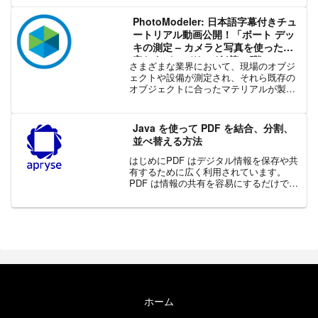
等の幅広い専門分野向けに、定番の XY
グラフ、高度な 3D グラフ...
PhotoModeler: 日本語字幕付きチュ
ートリアル動画公開！「ボート デッ
キの測定 – カメラと写真を使った測
定およびモデリング (第 2 弾)」
さまざまな業界において、現場のオブジ
ェクトや設備が測定され、それら既存の
オブジェクトに合ったマテリアルが製造
されます。PhotoModeler では、複雑で高
価なデバイスを必要とすることなく、カ
メラと巻き尺だけで現場測定が可能とな
Java を使って PDF を結合、分割、
ります。今...
並べ替える方法
はじめにPDF はデジタル情報を保存や共
有するために広く利用されています。
PDF は情報の共有を容易にするだけでな
く、使用するハードウェアやソフトウェ
アに関わらず、情報を確実に表示しま
す。PDF は優れたファイル形式ですが、
数百ページにも及...
ホーム