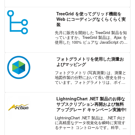
開発者は、アプリ内でのコラボレーショ
ンやレビュー体験をより豊かにし、業務
を前進させるデータを抽出できる必要が
TreeGrid を使ってグリッド機能を
あります。本リリースでは...
Web にコーディングなくらくらく実
装
先月に販売を開始した TreeGrid 製品を知
っていますか。TreeGrid 製品は、Ajax を
使用した 100% ピュアな JavaScript の
DHTML コンポーネントです。各製品の詳
細については、弊社 Web サイトをチェ
ッ...
フォトグラメトリを使用した測量お
よびマッピング
フォトグラメトリ (写真測量) は、測量と
地図作製の分野において長い歴史を持っ
ています。フォトグラメトリは、ポイン
ト測定やポイント クラウドの生成に使用
できます。ライダー (LiDAR: Laser
Imaging, Detection a...
LightningChart .NET 製品のお得な
サブスクリプション再開および無料
アップグレード キャンペーン実施中!
LightningChart .NET 製品は、.NET 向け
に高精度なデータ視覚化を瞬時に実現す
るチャート コントロールです。科学、エ
ンジニアリング、医学、トレーディング