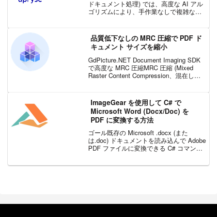
ドキュメント処理) では、高度な AI アル
ゴリズムにより、手作業なしで複雑なド
キュメントの精密な分析を提供し、デー
タ抽出を革新します。洗練されたフォー
ム処理や改良されたテーブル認識などの
品質低下なしの MRC 圧縮で PDF ド
強...
キュメント サイズを縮小
GdPicture.NET Document Imaging SDK
で高度な MRC 圧縮MRC 圧縮 (Mixed
Raster Content Compression、混在した
ラスター コンテンツ圧縮) は、よく知ら
れている圧縮機能で...
ImageGear を使用して C# で
Microsoft Word (Docx/Doc) を
PDF に変換する方法
ゴール既存の Microsoft .docx (また
は.doc) ドキュメントを読み込んで Adobe
PDF ファイルに変換できる C# コマンド
ライン プログラムを作成する。要件
Microsoft Windows 7 それ以降 Mic...