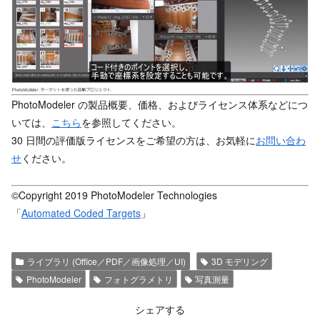
PhotoModeler の製品概要、価格、およびライセンス体系などにつ
いては、
こちら
を参照してください。
30 日間の評価版ライセンスをご希望の方は、お気軽に
お問い合わ
せ
ください。
©Copyright 2019 PhotoModeler Technologies
「
Automated Coded Targets
」
ライブラリ (Office／PDF／画像処理／UI)
3D モデリング
PhotoModeler
フォトグラメトリ
写真測量
シェアする