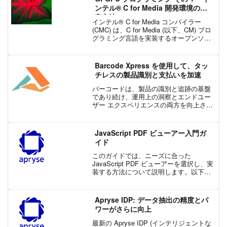
ンテル® C for Media 開発環境の設
定方法 –
インテル® C for Media コンパイラー
(CMC) は、C for Media (以下、CM) プロ
グラミング言語を実装するオープンソー
スのコンパイラーです。CM は、インテ
ル® HD グラフィックス向けの新しい
GPU カーネル...
Barcode Xpress を使用して、タッ
チレスの製品識別と支払いを加速
バーコードは、製品の識別と追跡の基盤
であり続け、運用上の洞察とエンドユー
ザー エクスペリエンスの両方を向上させ
ます。 食料品店での一般的なアプリケー
ションから、倉庫、法律事務所、さらに
は高等学校以降のより高度な教育段階
JavaScript PDF ビューアー入門ガ
で、バーコードはデジタ...
イド
このガイドでは、ニーズに合った
JavaScript PDF ビューアーを選択し、実
装する方法について説明します。以下の
内容を学び、リソースを見つけましょ
う！PDF ビューアーを Web アプリまた
は Web ページに埋め込むための非常に
Apryse IDP: データ抽出の精度とパ
人...
ワーがさらに向上
最新の Apryse IDP (インテリジェントな