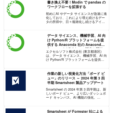
Icahn School of Medicine の専門家...
書き換え不要！Modin で pandas の
ワークフローを拡張する
初めにAI やデータ サイエンスが急速に進
化しており、これにより増え続けるデー
タの所得や、日々複雑化し続けるアイデ
ィアやソリューションを導き出すことが
できるようになりました。一方で、これ
らの進歩は、価値の抽出からシステム エ
データ サイエンス、機械学習、AI 向
ンジニアリングへ...
け Python/R プラットフォームを提
供する Anaconda 社の Anaconda
Commercial Edition の販売を開始
エクセルソフト株式会社 (東京都港区)
は、データ サイエンス、機械学習、AI 向
け Python/R プラットフォームを提供す
る米国 Anaconda 社と販売代理店契約を
締結し、Anaconda Commercial Edition
の...
作業の新しい視覚化方法「ボード ビ
ュー」のリリース ～ 2024 年第 3 四
半期 Smartsheet 製品アップデート
Smartsheet の 2024 年第 3 四半期は、新
しいボード ビュー、より広いダッシュボ
ード キャンバス、AI 機能の強化、
Resource Management の高度なレポート
など、Smartsheet に多くの新機能が追加
され...
Smartsheet が Forrester 社による