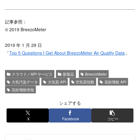
記事参照：
© 2019 BreezoMeter
2019 年 1 月 29 日
「
Top 5 Questions I Get About BreezoMeter Air Quality Data
」
クラウド／API サービス
新製品
BreezoMeter
大気汚染データ
大気質 API
空気質指数
花粉飛散 API
花粉飛散情報
シェアする
X
Facebook
コピー