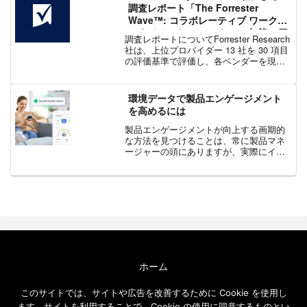
調査レポート「The Forrester
Wave™: コラボレーティブ ワーク
マネジメント ツール (2022 年第 4 四
調査レポートについてForrester Research
半期)」でリーダーに選出
社は、上位プロバイダー 13 社を 30 項目
の評価基準で評価し、各ベンダーを現行
の製品、戦略、市場での存在感について
比較しました。レポートからの抜粋
「Smartsheet は、賢明...
環境データで製品エンゲージメント
を高めるには
製品エンゲージメントが向上する画期的
な方法を見つけることは、常に製品マネ
ージャーの頭にありますが、実際にイン
スピレーションの源として環境を考慮し
たことのある人はどれくらいいるでしょ
うか。あらゆる業界の製品ユースケース
世界中の誰もが、大気汚染...
ホーム
エクセルソフト ブログについて
このサイトでは、サイトや広告を改善するために Cookie を使用し
免責事項
ます。サイトを利用することで、Cookie の使用に同意するものとい