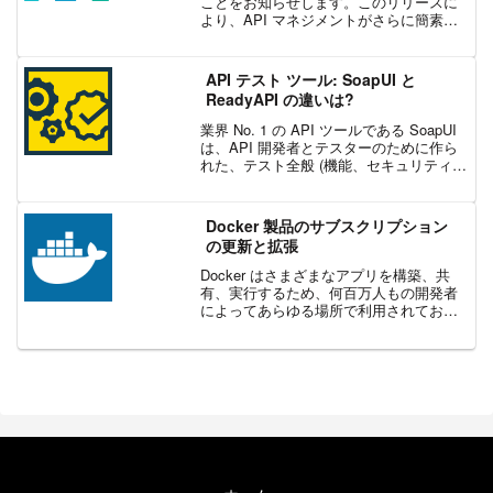
ことをお知らせします。このリリースに
より、API マネジメントがさらに簡素化
され、いかなるインフラストラクチャに
おいてもあらゆるサービスに対するセキ
ュリティが向上します。今回の発表は、
API テスト ツール: SoapUI と
モ...
ReadyAPI の違いは?
業界 No. 1 の API ツールである SoapUI
は、API 開発者とテスターのために作ら
れた、テスト全般 (機能、セキュリティ、
負荷、モッキング) をカバーするオープン
ソース ツールです。使いやすいグラフィ
カル インターフェイスに...
Docker 製品のサブスクリプション
の更新と拡張
Docker はさまざまなアプリを構築、共
有、実行するため、何百万人もの開発者
によってあらゆる場所で利用されてお
り、プロの開発者の 55% が日常業務で
Docker を使っています。このような職場
環境では、ソフトウェア サプライ チェー
ン...