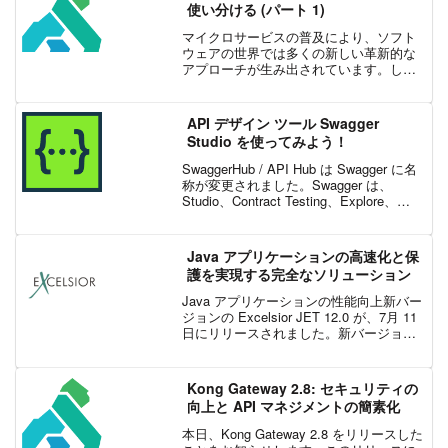
使い分ける (パート 1)
マイクロサービスの普及により、ソフト
ウェアの世界では多くの新しい革新的な
アプローチが生み出されています。しか
し、期待するビジネス成果が一貫して得
られる、堅牢で高品質な API の構築は複
雑な作業です。マイクロサービスを採用
API デザイン ツール Swagger
する組織を対象とし...
Studio を使ってみよう！
SwaggerHub / API Hub は Swagger に名
称が変更されました。Swagger は、
Studio、Contract Testing、Explore、
Portal、Functional Testing コンポーネン
トで構...
Java アプリケーションの高速化と保
護を実現する完全なソリューション
Java アプリケーションの性能向上新バー
ジョンの Excelsior JET 12.0 が、7月 11
日にリリースされました。新バージョン
では、プロファイルに基づく最適化
(PGO) で Java アプリの性能向上を図る
ことができます。E...
Kong Gateway 2.8: セキュリティの
向上と API マネジメントの簡素化
本日、Kong Gateway 2.8 をリリースした