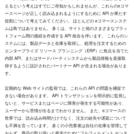
えるという考えはすでにご存知かもしれませんが、これらのeコマ
ースページが正しく読み込まれるようにするために API が果たす
役割について考えてみてください。 ほとんどの eコマースシステ
ムは島ではありません。 多くは、サイトと他のさまざまなプラッ
トフォーム間の接続を作成する API 統合を伴います。 これらのシ
ステムには、製品データと在庫を取得し、処理を注文するための
エンタープライズ リソース プランニング（ERP）に焦点を当てた
内部 API、またはサードパーティシステムから製品情報を直接取
得するように設計されたパートナー API が含まれる場合がありま
す。
定期的な Web サイトの監視では、これらの API の問題を捕捉で
きない場合があります。 API トランザクションを明示的に監視し
ないと、サービスまたはページに障害が発生する可能性があり、
ユーザーから苦情が出るまでわかりません。 また、eコマースの
世界では、読み込み時間だけでなく、注文の紛失や遅延について
も不満を言っています。 多くの小売業者は自社の在庫を管理して
おらず、商品の取り扱いと発送のためにフルフィルメント センタ