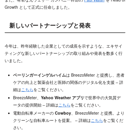
Growth として正式に任命しました。
新しいパートナーシップと発表
今年は、昨年経験した企業としての成長を示すような、エキサイ
ティングな新しいパートナーシップの取り組みや発表を数多く行
いました。
ベーリンガーインゲルハイム
は BreezoMeter と提携し、患者
ケアの向上と製薬会社と医師の関係のデジタル化を支援 – 詳
細は
こちら
をご覧ください。
BreezoMeter、
Yahoo Weather アプリ
で世界中の大気質デ
ータの提供開始 – 詳細は
こちら
をご覧ください。
電動自転車メーカーの
Cowboy
、BreezoMeter と提携。より
クリーンな自転車ルートを提案。 – 詳細は
こちら
をご覧くだ
さい。