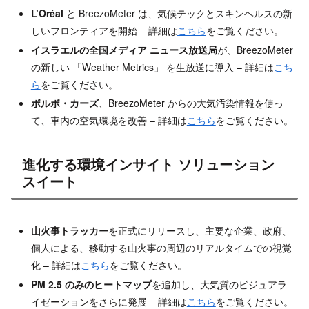
L’Oréal
と BreezoMeter は、気候テックとスキンヘルスの新
しいフロンティアを開始 – 詳細は
こちら
をご覧ください。
イスラエルの全国メディア ニュース放送局
が、BreezoMeter
の新しい 「Weather Metrics」 を生放送に導入 – 詳細は
こち
ら
をご覧ください。
ボルボ・カーズ
、BreezoMeter からの大気汚染情報を使っ
て、車内の空気環境を改善 – 詳細は
こちら
をご覧ください。
進化する環境インサイト ソリューション
スイート
山火事トラッカー
を正式にリリースし、主要な企業、政府、
個人による、移動する山火事の周辺のリアルタイムでの視覚
化 – 詳細は
こちら
をご覧ください。
PM 2.5
のみのヒートマップ
を追加し、大気質のビジュアラ
イゼーションをさらに発展 – 詳細は
こちら
をご覧ください。