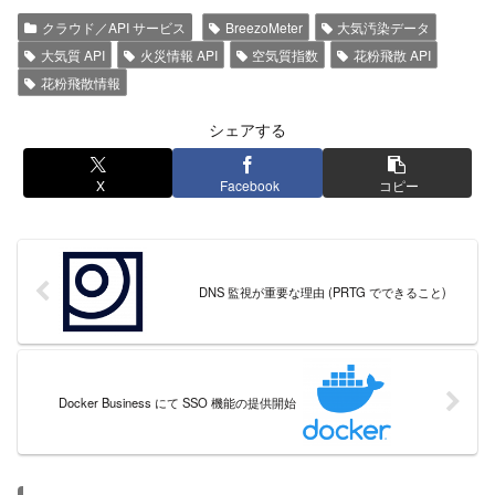
クラウド／API サービス
BreezoMeter
大気汚染データ
大気質 API
火災情報 API
空気質指数
花粉飛散 API
花粉飛散情報
シェアする
X
Facebook
コピー
DNS 監視が重要な理由 (PRTG でできること)
Docker Business にて SSO 機能の提供開始