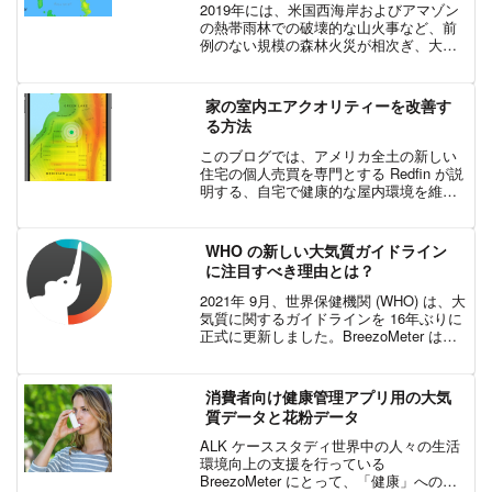
2019年には、米国西海岸およびアマゾン
の熱帯雨林での破壊的な山火事など、前
例のない規模の森林火災が相次ぎ、大き
なニュースとなりました。世界では何が
起きているのでしょうか。現在オースト
ラリアでは、雨のおかげにより火災で荒
家の室内エアクオリティーを改善す
廃した地域は落ち着き...
る方法
このブログでは、アメリカ全土の新しい
住宅の個人売買を専門とする Redfin が説
明する、自宅で健康的な屋内環境を維持
することの重要性と、エアクオリティー
とアレルギー症状の関係を解説します。
ジェニファー・カラミ (Jennifer Kara...
WHO の新しい大気質ガイドライン
に注目すべき理由とは？
2021年 9月、世界保健機関 (WHO) は、大
気質に関するガイドラインを 16年ぶりに
正式に更新しました。BreezoMeter は、
この新しいガイドラインの意味を個人や
企業が理解できるように、わかりやすく
説明したいと考えています。はじ...
消費者向け健康管理アプリ用の大気
質データと花粉データ
ALK ケーススタディ世界中の人々の生活
環境向上の支援を行っている
BreezoMeter にとって、「健康」への取