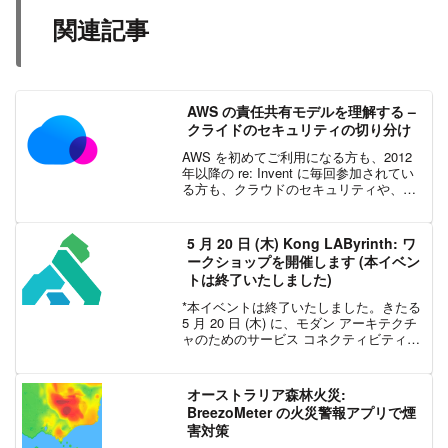
関連記事
AWS の責任共有モデルを理解する –
クライドのセキュリティの切り分け
AWS を初めてご利用になる方も、2012
年以降の re: Invent に毎回参加されてい
る方も、クラウドのセキュリティや、ま
たそれがお客様の貴重なテクノロジーや
データにどのような影響を与えるかにつ
いて疑問をお持ちではないでしょうか。
5 月 20 日 (木) Kong LAByrinth: ワ
特...
ークショップを開催します (本イベン
トは終了いたしました)
*本イベントは終了いたしました。きたる
5 月 20 日 (木) に、モダン アーキテクチ
ャのためのサービス コネクティビティを
提供する Kong が、エクセルソフト株式
会社との共催で第 2 回目となるバーチャ
ル イベント「LAByrint...
オーストラリア森林火災:
BreezoMeter の火災警報アプリで煙
害対策