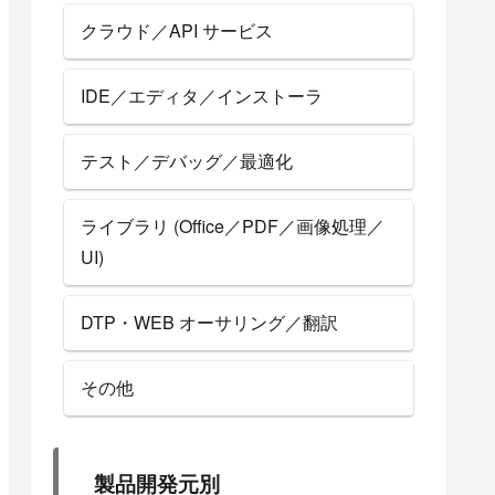
クラウド／API サービス
IDE／エディタ／インストーラ
テスト／デバッグ／最適化
ライブラリ (Office／PDF／画像処理／
UI)
DTP・WEB オーサリング／翻訳
その他
製品開発元別