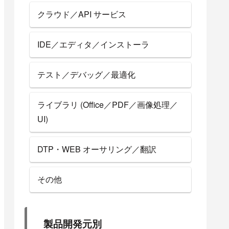
クラウド／API サービス
IDE／エディタ／インストーラ
テスト／デバッグ／最適化
ライブラリ (Office／PDF／画像処理／
UI)
DTP・WEB オーサリング／翻訳
その他
製品開発元別