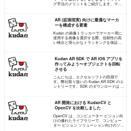
グ手法のメリットをご紹介します。マー
カーベースのトラッキングマーカーベー
スのトラッキングは、カメラフレーム内
の事前に定義された画像セットを検出お
AR (拡張現実) 向けに最適なマーカ
よびトラッキン...
ーを構成する要素
Kudan の画像トラッカーでマーカー用に
使用する画像を選択する際、信頼性の高
い検出と滑らかなトラッキングを保証す
るために、いくつか心掛けなくてはいけ
ない点があります。画像トラッキング技
術と最適なマーカーの選択方法を深く見
Kudan AR SDK で AR iOS アプリを
ていきましょう。マ...
作ってみよう〜オブジェクトを回転
させる
こんにちは。エクセルソフトの田淵で
す。弊社取り扱いの Kudan AR SDK のエ
ントリーです。SDK のダウンロードは こ
ちら からお申込みください。SDK を使っ
た開発と、個人開発者のリリースは無料
でご利用いただけます。企業の方は有
AR 開発における KudanCV と
料...
OpenCV を比較しました
OpenCV は、コンピューター ビジョン向
けの優れたライブラリーで、コンピュー
ター ビジョン ソリューション向けのソフ
トウェアに一般的に使用されており、