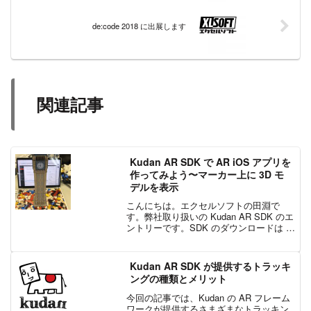
de:code 2018 に出展します
関連記事
Kudan AR SDK で AR iOS アプリを
作ってみよう〜マーカー上に 3D モ
デルを表示
こんにちは。エクセルソフトの田淵で
す。弊社取り扱いの Kudan AR SDK のエ
ントリーです。SDK のダウンロードは こ
ちら からお申込みください。SDK を使っ
た開発と、個人開発者のリリースは無料
でご利用いただけます。企業の方は有
Kudan AR SDK が提供するトラッキ
料...
ングの種類とメリット
今回の記事では、Kudan の AR フレーム
ワークが提供するさまざまなトラッキン